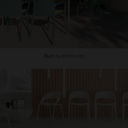
Fluit
by Archirivolto