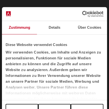
Über welche Qualitäts- und
Nachhaltigkeitszertifikate verfügen die
Zustimmung
Details
Über Cookies
Konferenzstühle von Actiu?
Diese Webseite verwendet Cookies
Können wir die Farben und Oberflächen
Wir verwenden Cookies, um Inhalte und Anzeigen zu
(CMF) der Besprechungsstühle individuell
personalisieren, Funktionen für soziale Medien
anpassen, damit sie zum Konzept unseres
anbieten zu können und die Zugriffe auf unsere
Projekts passen?
Website zu analysieren. Außerdem geben wir
Informationen zu Ihrer Verwendung unserer Website
an unsere Partner für soziale Medien, Werbung und
Sind die Konferenzstühle von Actiu
Analysen weiter. Unsere Partner führen diese
ergonomisch?
Informationen möglicherweise mit weiteren Daten
zusammen, die Sie ihnen bereitgestellt haben oder
die sie im Rahmen Ihrer Nutzung der Dienste