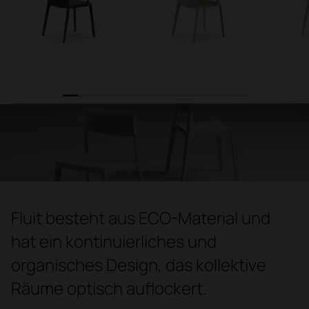
1
2
3
4
5
6
7
8
9
10
11
12
Fluit besteht aus ECO-Material und
hat ein kontinuierliches und
organisches Design, das kollektive
Räume optisch auflockert.