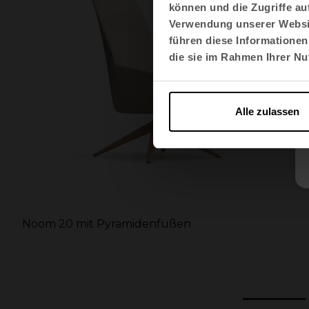
können und die Zugriffe au
Verwendung unserer Websit
führen diese Informationen
die sie im Rahmen Ihrer N
Alle zulassen
t
Noom 20 mit Pyramidenfüßen
n
1