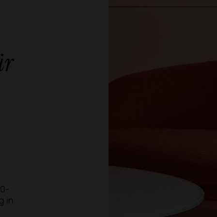
ür
20-
g in