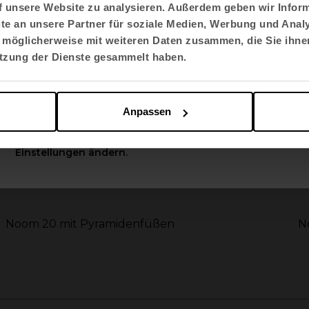
f unsere Website zu analysieren. Außerdem geben wir Inform
e an unsere Partner für soziale Medien, Werbung und Analy
Sprache auswählen
 möglicherweise mit weiteren Daten zusammen, die Sie ihnen
English US
utzung der Dienste gesammelt haben.
Apply
Anpassen
Sie können diese Optionen jederzeit in den
Einstellungen ändern.
Noom 20 mit Pyramidenfüßen
N
2
3
4
5
6