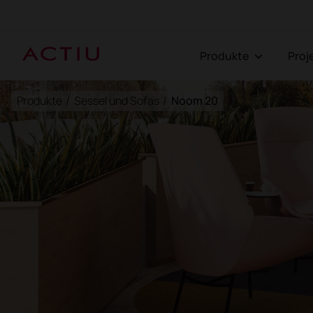
Produkte
Pro
Produkte
/
Sessel und Sofas
/
Noom 20