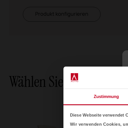
Produkt konfigurieren
Wählen Sie Ihre Option
Zustimmung
Diese Webseite verwendet 
Wir verwenden Cookies, um 