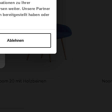
ationen zu Ihrer
sen weiter. Unsere Partner
 bereitgestellt haben oder
Ablehnen
oom 20 mit Holzbeinen
Noom
7