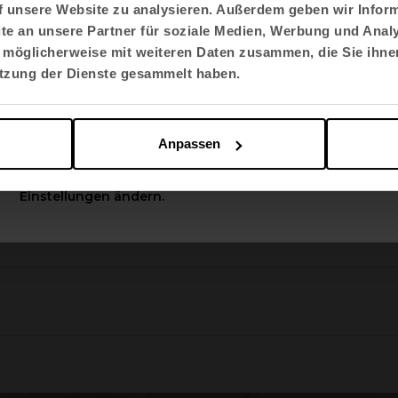
f unsere Website zu analysieren. Außerdem geben wir Inform
e an unsere Partner für soziale Medien, Werbung und Analy
Sprache auswählen
 möglicherweise mit weiteren Daten zusammen, die Sie ihnen
English US
utzung der Dienste gesammelt haben.
Apply
Anpassen
Sie können diese Optionen jederzeit in den
Einstellungen ändern.