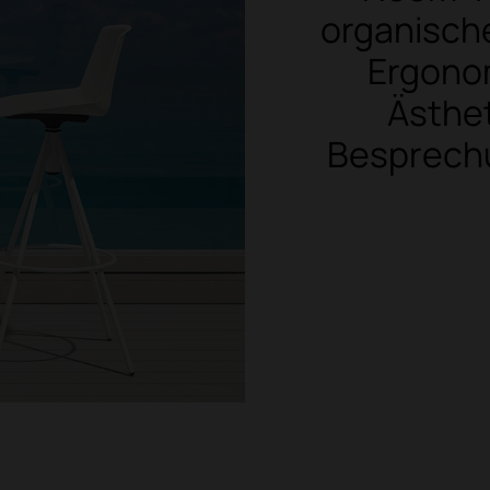
organisch
Ergono
Ästhe
Besprechu