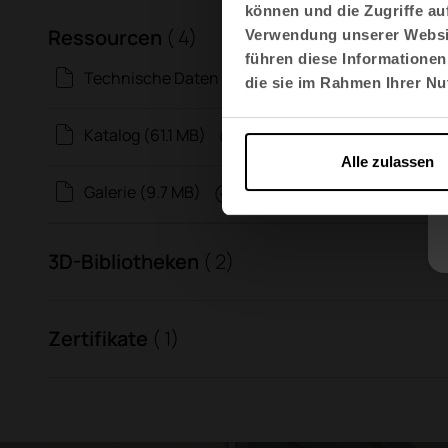
können und die Zugriffe au
Ressourcen
( 4)
Verwendung unserer Websit
führen diese Informationen
Technische Daten (1.7 MB)
die sie im Rahmen Ihrer N
Katalog (61.1 MB)
Alle zulassen
Galerie (9.7 MB)
3D-Bibliotheken
( 2)
Zertifikate
( 1)