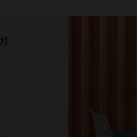
:
en
z im