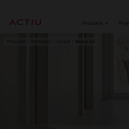
Produkte
Pro
Produkte
/
Sitzmöbel
/
Hocker
/
Noom 40