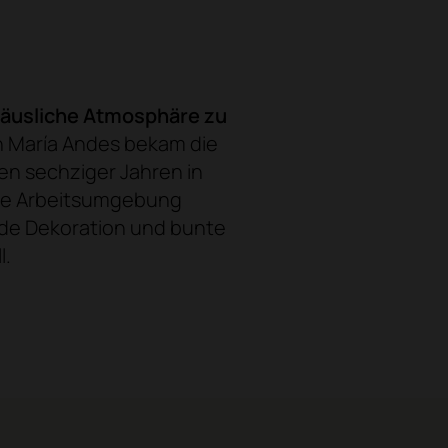
häusliche Atmosphäre zu
in María Andes bekam die
en sechziger Jahren in
elle Arbeitsumgebung
nde Dekoration und bunte
l.