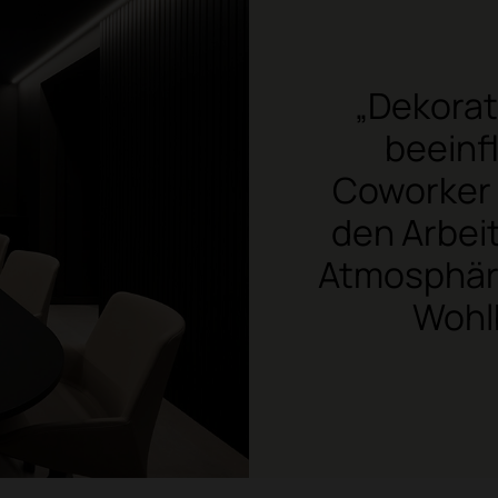
„Dekorat
beeinf
Coworker 
den Arbei
Atmosphäre
Wohl