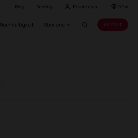
Blog
Renting
Private area
DE
Kontakt
Nachhaltigkeit
Über uns
itswesen
Besucherverkehr