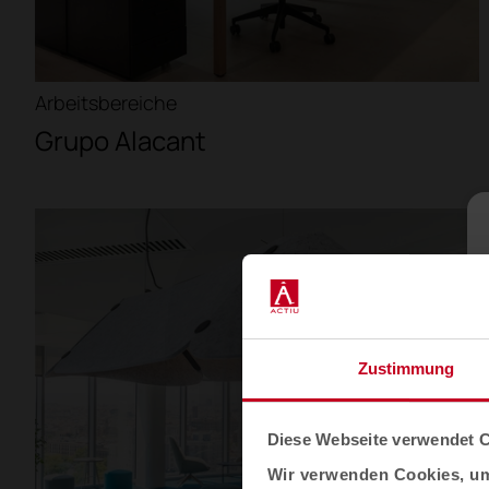
Arbeitsbereiche
Grupo Alacant
Zustimmung
Diese Webseite verwendet 
Wir verwenden Cookies, um 