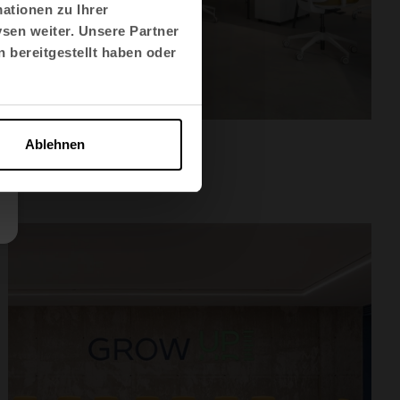
ationen zu Ihrer
sen weiter. Unsere Partner
 bereitgestellt haben oder
Arbeitsbereiche
Ablehnen
Grupo Guijarrón