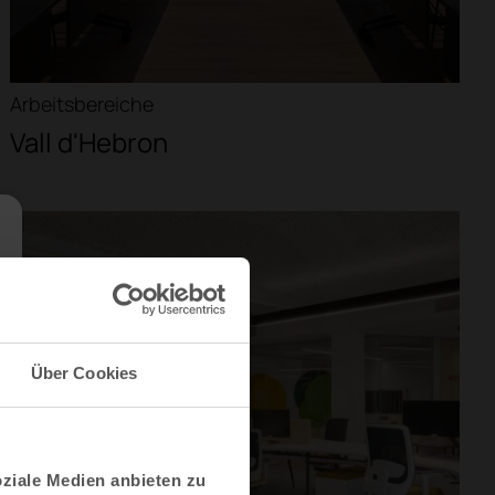
Arbeitsbereiche
Vall d'Hebron
Über Cookies
oziale Medien anbieten zu