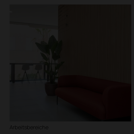
Büros
Wohnheime und Hochschu
Coworkings
Restaurants
Filter
Arbeitsbereiche