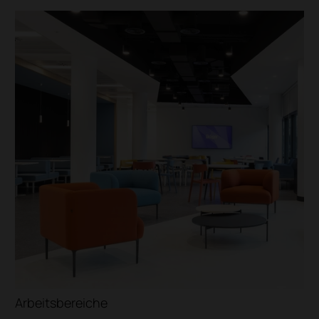
le
Institutionen
Krankenh
Universitäten
Kliniken
Schulen
Highschool
Arbeitsbereiche