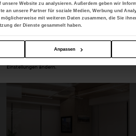
f unsere Website zu analysieren. Außerdem geben wir Inform
e an unsere Partner für soziale Medien, Werbung und Analy
Sprache auswählen
 möglicherweise mit weiteren Daten zusammen, die Sie ihnen
English US
utzung der Dienste gesammelt haben.
Gastgewerbe
Apply
Anpassen
Complejo Industrial Rodes
Sie können diese Optionen jederzeit in den
Einstellungen ändern.