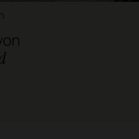
n
von
nd