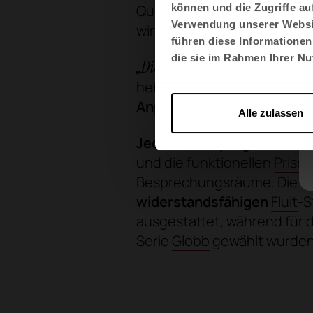
Querachse und kammartige
können und die Zugriffe au
Verwendung unserer Websit
wird die Gesamtwahrnehmun
führen diese Informationen
die sie im Rahmen Ihrer N
„Die Arbeitsbereiche sind als 
hebt zudem hervor, dass di
Anpassungsfähigkeit der
Alle zulassen
Jedes Möbelprogramm erfül
und die funktionellen
Prism
Besprechungsräume. Die Kan
widerstandsfähigen
Fluit
-S
ausgestattet, während für
Serie
Globb
gewählt wurden