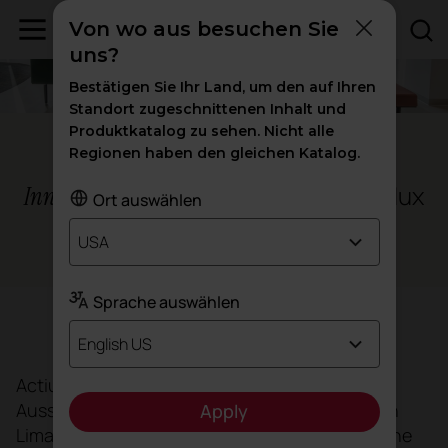
Von wo aus besuchen Sie
uns?
Bestätigen Sie Ihr Land, um den auf Ihren
Standort zugeschnittenen Inhalt und
Produktkatalog zu sehen. Nicht alle
Lima - Peru
Regionen haben den gleichen Katalog.
im Raum Decorlux
Innovation und Design
Ort auswählen
USA
Ämter
Sprache auswählen
Ziel
English US
Actiu ist eine der Marken, die für den neuen
Ausstellungsraum seines Händlers
Decorlux
in
Apply
Lima, Peru, ausgewählt wurden. Auf einer Fläche