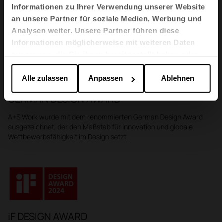
Informationen zu Ihrer Verwendung unserer Website
Auszeichnungen
an unsere Partner für soziale Medien, Werbung und
Analysen weiter. Unsere Partner führen diese
Informationen möglicherweise mit weiteren Daten
zusammen, die Sie ihnen bereitgestellt haben oder
die sie im Rahmen Ihrer Nutzung der Dienste
gesammelt haben.
Alle zulassen
Anpassen
Ablehnen
GERMAN DESIGN AWARD
A+S Work wurde mit dem renommierten German Design Award
ausgezeichnet, der den Maßstab für Innovation und globale
Wettbewerbsfähigkeit im Design setzt.
iF DESIGN AWARD