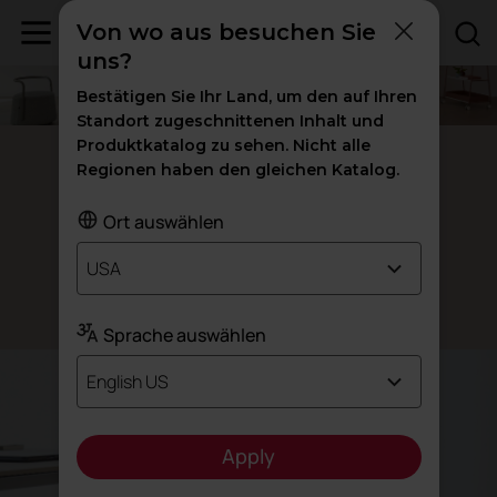
Von wo aus besuchen Sie
uns?
Bestätigen Sie Ihr Land, um den auf Ihren
Standort zugeschnittenen Inhalt und
Produktkatalog zu sehen. Nicht alle
A+S Work
Regionen haben den gleichen Katalog.
Der erste
Ort auswählen
All-in-One-Bürostuhl
USA
Design: Alegre Design
Sprache auswählen
English US
Apply