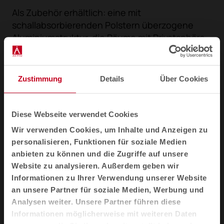
Als Zubehör erhältlich: eine mit
schallabsorbierenden Polstern überzogene
Aluminiumstruktur, die Räume mit Privatsphäre
und Intimität wie informelle
Besprechungsräume oder geschlossene
Arbeitsbereiche mit allen notwendigen
Zustimmung
Details
Über Cookies
Anschlüssen ausstattet.
Diese Webseite verwendet Cookies
Wir verwenden Cookies, um Inhalte und Anzeigen zu
personalisieren, Funktionen für soziale Medien
anbieten zu können und die Zugriffe auf unsere
Website zu analysieren. Außerdem geben wir
Informationen zu Ihrer Verwendung unserer Website
an unsere Partner für soziale Medien, Werbung und
Analysen weiter. Unsere Partner führen diese
Informationen möglicherweise mit weiteren Daten
1
2