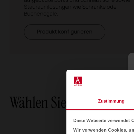
Stauraumlösungen wie Schränke oder
Bücherregale.
Produkt konfigurieren
Wählen Sie Ihre Option
Zustimmung
Diese Webseite verwendet 
Wir verwenden Cookies, um 