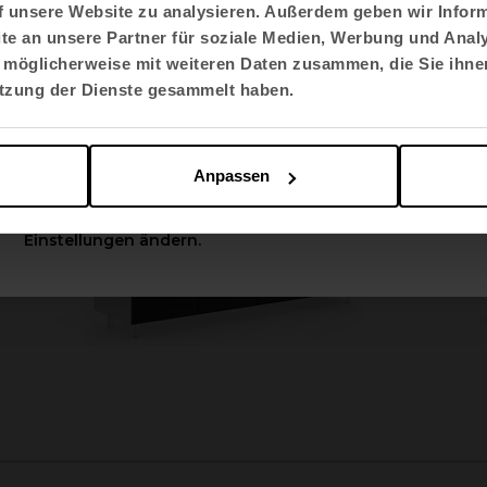
f unsere Website zu analysieren. Außerdem geben wir Inform
e an unsere Partner für soziale Medien, Werbung und Analy
Sprache auswählen
 möglicherweise mit weiteren Daten zusammen, die Sie ihnen
English US
utzung der Dienste gesammelt haben.
Apply
Anpassen
Sie können diese Optionen jederzeit in den
Einstellungen ändern.
2
3
4
5
6
7