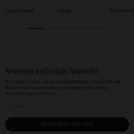
Longo Sessel
Longo
Schrank-L
1
2
3
4
5
Newsletter und soziale Netzwerke
Wir erzählen Ihnen, wie Räume Wohlbefinden, Kreativität und
Produktivität neu definieren: neue Kollektionen, Artikel,
Veranstaltungen und mehr.
Email-Newsletter
Abonnieren Sie mich