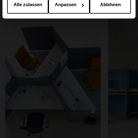
Einrichtungsideen
gesammelt haben.
Alle zulassen
Anpassen
Ablehnen