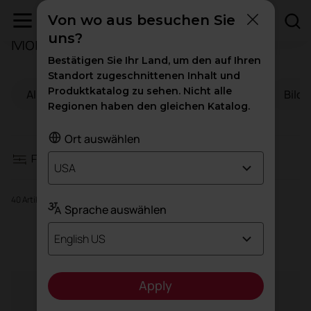
Von wo aus besuchen Sie
uns?
Möbel für die Hospitality-Branche
Filter
Bestätigen Sie Ihr Land, um den auf Ihren
Standort zugeschnittenen Inhalt und
Produktkatalog zu sehen. Nicht alle
Alle
Büros
Gesundheitswesen
Bild
Sitzmöbel
Regionen haben den gleichen Katalog.
Stauraum
Ort auswählen
Filter
USA
Tische und Schreibtische
40 Artikel
Sprache auswählen
Agile
Sitzmöbel
English US
Sessel und Sofas
Apply
Akustikkabinen