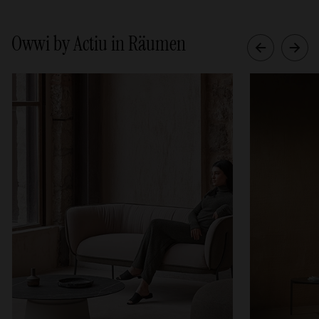
Owwi by Actiu in Räumen