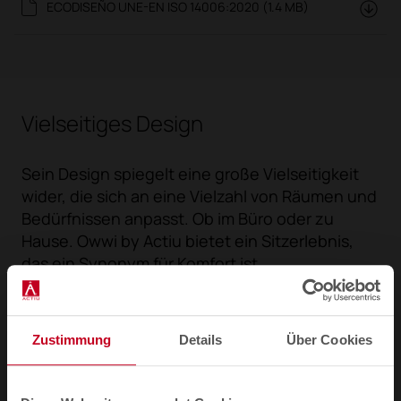
ECODISEÑO UNE-EN ISO 14006:2020 (1.4 MB)
Vielseitiges Design
Sein Design spiegelt eine große Vielseitigkeit
wider, die sich an eine Vielzahl von Räumen und
Bedürfnissen anpasst. Ob im Büro oder zu
Hause. Owwi by Actiu bietet ein Sitzerlebnis,
das ein Synonym für Komfort ist.
Zustimmung
Details
Über Cookies