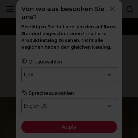
Von wo aus besuchen Sie
uns?
Bestätigen Sie Ihr Land, um den auf Ihren
Standort zugeschnittenen Inhalt und
Produktkatalog zu sehen. Nicht alle
Owwi by Actiu
Regionen haben den gleichen Katalog.
Unterstützt durch den
Ort auswählen
Komfort
USA
Entworfen von Arnau Reyna
Sprache auswählen
English US
Apply