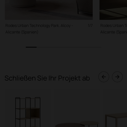
Rodes Urban Technology Park. Alcoy -
1/7
Rodes Urban Te
Alicante (Spanien)
Alicante (Span
1
2
3
4
5
6
7
Schließen Sie Ihr Projekt ab