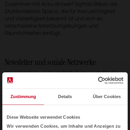
Zusammen mit Actiu entwarf Sigfrido Bilbao die
Stuhlkollektion Spacio, die für ihre Leichtigkeit
und Vielseitigkeit bekannt ist und sich an
verschiedene Arbeitsumgebungen und
Räumlichkeiten einfügt.
Newsletter und soziale Netzwerke
Wir erzählen Ihnen, wie Räume Wohlbefinden, Kreativität und
Produktivität neu definieren: neue Kollektionen, Artikel,
Veranstaltungen und mehr.
Email-Newsletter
Zustimmung
Details
Über Cookies
Abonnieren Sie mich
Diese Webseite verwendet Cookies
Wir verwenden Cookies, um Inhalte und Anzeigen zu
Ich habe die
Datenschutzpolitik
gelesen und akzeptiere sie