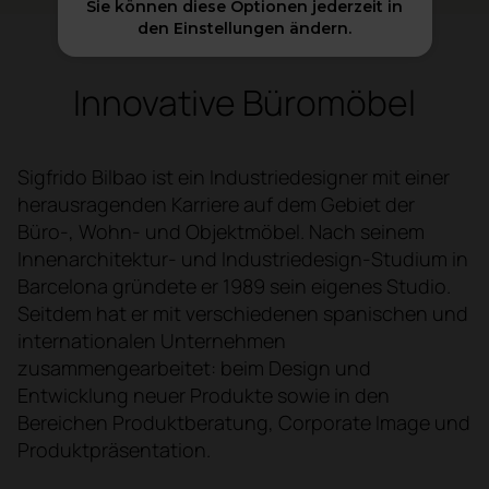
Sie können diese Optionen jederzeit in
den Einstellungen ändern.
Innovative Büromöbel
Sigfrido Bilbao ist ein Industriedesigner mit einer
herausragenden Karriere auf dem Gebiet der
Büro-, Wohn- und Objektmöbel. Nach seinem
Innenarchitektur- und Industriedesign-Studium in
Barcelona gründete er 1989 sein eigenes Studio.
Seitdem hat er mit verschiedenen spanischen und
internationalen Unternehmen
zusammengearbeitet: beim Design und
Entwicklung neuer Produkte sowie in den
Bereichen Produktberatung, Corporate Image und
Produktpräsentation.