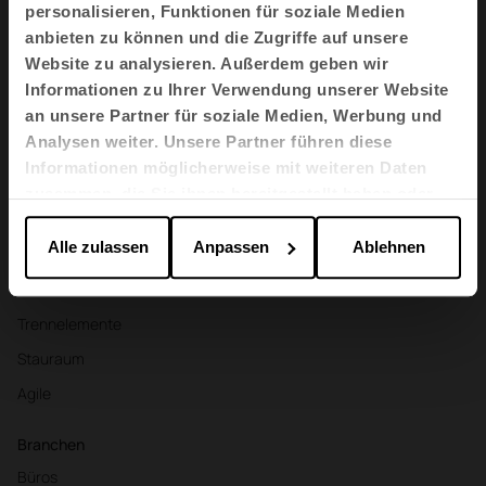
personalisieren, Funktionen für soziale Medien
anbieten zu können und die Zugriffe auf unsere
DE
Website zu analysieren. Außerdem geben wir
Informationen zu Ihrer Verwendung unserer Website
an unsere Partner für soziale Medien, Werbung und
Analysen weiter. Unsere Partner führen diese
Produkte
Informationen möglicherweise mit weiteren Daten
Sitzmöbel
zusammen, die Sie ihnen bereitgestellt haben oder
Tische und Schreibtische
die sie im Rahmen Ihrer Nutzung der Dienste
gesammelt haben.
Alle zulassen
Anpassen
Ablehnen
Sessel und Sofas
Akustikkabinen
Trennelemente
Stauraum
Agile
Branchen
Büros