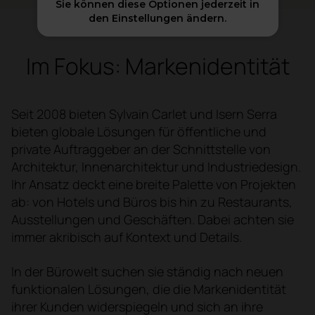
Sie können diese Optionen jederzeit in
den Einstellungen ändern.
Im Fokus: Markenidentität
Seit 2008 bieten Sylvain Carlet und Isern Serra
bieten globale Lösungen für öffentliche und
private Auftraggeber an der Schnittstelle von
Architektur, Innenarchitektur und Industriedesign.
Ihr Ansatz deckt eine breite Palette von Projekten
ab: von Hotels und Büros bis hin zu Restaurants,
Ausstellungen und Geschäften. Dabei achten sie
immer akribisch auf Kontext und Details.
In der Bürowelt suchen sie ständig nach neuen
funktionalen Lösungen, die die Markenidentität
ihrer Kunden widerspiegeln und sich an ihre