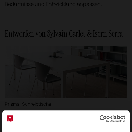
Bedürfnisse und Entwicklung anpassen.
Entworfen von Sylvain Carlet & Isern Serra
Prisma
Schreibtische