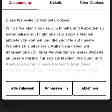
Newsletter und soziale Netzwerke
Zustimmung
Details
Über Cookies
Wir erzählen Ihnen, wie Räume Wohlbefinden, Kreativität und
Produktivität neu definieren: neue Kollektionen, Artikel,
Diese Webseite verwendet Cookies
Veranstaltungen und mehr.
Wir verwenden Cookies, um Inhalte und Anzeigen zu
Email-Newsletter
personalisieren, Funktionen für soziale Medien
anbieten zu können und die Zugriffe auf unsere
Website zu analysieren. Außerdem geben wir
Abonnieren Sie mich
Informationen zu Ihrer Verwendung unserer Website
an unsere Partner für soziale Medien, Werbung und
Ich habe die
Datenschutzpolitik
gelesen und akzeptiere sie
Analysen weiter. Unsere Partner führen diese
Informationen möglicherweise mit weiteren Daten
zusammen, die Sie ihnen bereitgestellt haben oder
DE
die sie im Rahmen Ihrer Nutzung der Dienste
gesammelt haben.
Alle zulassen
Anpassen
Ablehnen
Produkte
Sitzmöbel