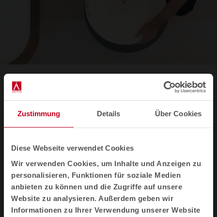
Über den Designprozess von
Cuff und Folia
Zustimmung
Details
Über Cookies
„Es war ein sehr ergiebiger Prozess. In
Zusammenarbeit mit dem Team von Actiu ist es
Diese Webseite verwendet Cookies
uns gelungen, textile Konzepte in eine industrielle
Wir verwenden Cookies, um Inhalte und Anzeigen zu
Sprache zu übersetzen, mit robusten, aber
personalisieren, Funktionen für soziale Medien
leichten Metallstrukturen und Polstern, die die
anbieten zu können und die Zugriffe auf unsere
Struktur umarmen, als wären sie
Website zu analysieren. Außerdem geben wir
maßgeschneiderte Kleidungsstücke. Und das
alles mit einer Präzision, die das Konzept des
Informationen zu Ihrer Verwendung unserer Website