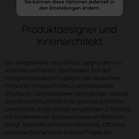
Sie können diese Optionen jederzeit in
den Einstellungen ändern.
Produktdesigner und
Innenarchitekt
Das Designatelier estudi{H}ac, gegründet von
José Manuel Ferrero, spezialisiert sich auf
maßgeschneiderte Projekte in den Bereichen
Produkte, Innenarchitektur und temporäre
Strukturen. Dort entstehen einzigartige, zeitlose
Stücke und Räume mit ihrer ganz persönlichen
Geschichte. Aufgrund der langjährigen Erfahrung
mit Unternehmen aus verschiedenen Branchen
bringt José Manuel Ferrero Flexibilität, Effizienz
und eine frische Vision in jedes Projekt ein.