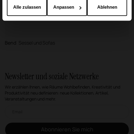
gesammelt haben.
Alle zulassen
Anpassen
Ablehnen
Bend
Sessel und Sofas
Newsletter und soziale Netzwerke
Wir erzählen Ihnen, wie Räume Wohlbefinden, Kreativität und
Produktivität neu definieren: neue Kollektionen, Artikel,
Veranstaltungen und mehr.
Email-Newsletter
Abonnieren Sie mich