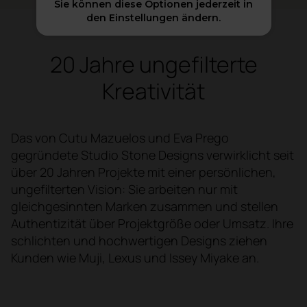
Sie können diese Optionen jederzeit in
den Einstellungen ändern.
20 Jahre ungefilterte
Kreativität
Das von Cutu Mazuelos und Eva Prego
gegründete Studio Stone Designs verwirklicht seit
über 20 Jahren Projekte mit einer persönlichen,
ungefilterten Vision: Sie arbeiten nur mit
gleichgesinnten Marken zusammen und stellen
Authentizität über Projektgröße oder Umsatz. Ihre
schlichten und hochwertigen Designs ziehen
Kunden wie Muji, Lexus und Issey Miyake an.