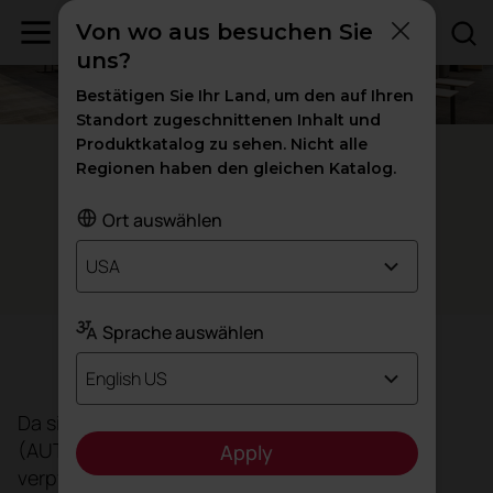
Von wo aus besuchen Sie
uns?
Bestätigen Sie Ihr Land, um den auf Ihren
Standort zugeschnittenen Inhalt und
Produktkatalog zu sehen. Nicht alle
Auckland, Neuseeland
Regionen haben den gleichen Katalog.
Tukutuku, ein Lern-Ökosystem
Ort auswählen
USA
Bildung
Sprache auswählen
Das Ziel
English US
Da sich die Auckland University of Technology
(AUT) zur Verringerung ihrer CO₂-Emissionen
Apply
verpflichtet hat, sollte der jüngste Anbau des