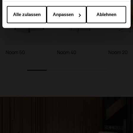
zusammen, die Sie ihnen bereitgestellt haben oder
die sie im Rahmen Ihrer Nutzung der Dienste
gesammelt haben.
Alle zulassen
Anpassen
Ablehnen
Noom 50
Noom 40
Noom 20
1
2
3
4