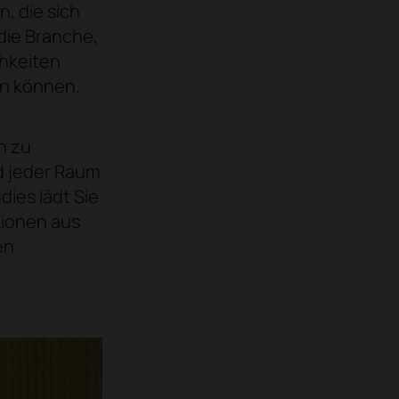
n, die sich
die Branche,
chkeiten
en können.
n zu
d jeder Raum
dies lädt Sie
tionen aus
en