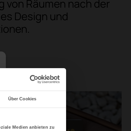
ng von Räumen nach der
mes Design und
ionen.
Über Cookies
oziale Medien anbieten zu