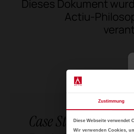
Dieses Dokument wurde
Actiu-Philoso
veran
Zustimmung
Case Studies
Diese Webseite verwendet 
Wir verwenden Cookies, um 