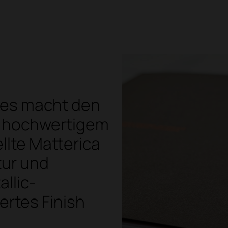
ies macht den
s hochwertigem
llte Matterica
tur und
llic-
iertes Finish