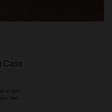
ie Case
er in den
über den