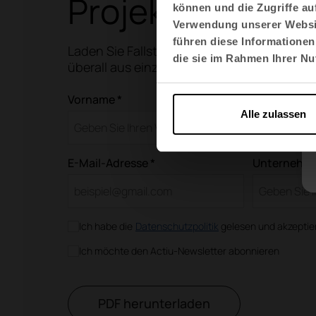
Projekte mit Sin
können und die Zugriffe au
Verwendung unserer Websit
führen diese Informationen
Laden Sie Fallstudien herunter, um sie jede
die sie im Rahmen Ihrer N
überall aus einzusehen.
Vorname *
Nachname 
Alle zulassen
E-Mail-Adresse *
Unternehmen
Ich habe die
Datenschutzpolitik
gelesen und akzeptier
Ich möchte den Actiu-Newsletter abonnieren
PDF herunterladen