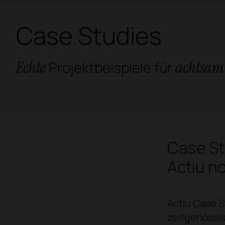
Case Studies
Echte
achtsam 
Projektbeispiele für
Case St
Actiu n
Actiu Case St
zeitgenössis