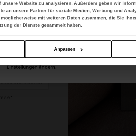
n
f unsere Website zu analysieren. Außerdem geben wir Inform
e an unsere Partner für soziale Medien, Werbung und Analy
Sprache auswählen
 möglicherweise mit weiteren Daten zusammen, die Sie ihnen
rzeit und von
English US
utzung der Dienste gesammelt haben.
*
Apply
Anpassen
Sie können diese Optionen jederzeit in den
Einstellungen ändern.
 / Organisation *
e sie *