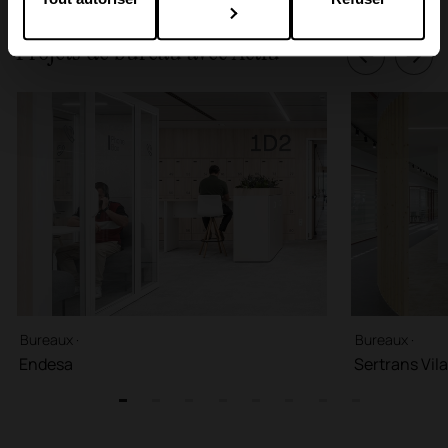
Projets de bureau avec Actiu
Bureaux ·
Bureaux ·
Endesa
Sertrans Vila
1
2
3
4
5
6
7
8