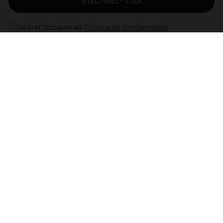
Inscrivez- moi
J'ai lu et j'accepte les
Politique de Confidentialité
FR
Mobilier
Sièges
Tables
Fauteuils et canapés
Cabines acoustiques
Cloisons
Meubles de rangement pour bureau
Banques d'accueil