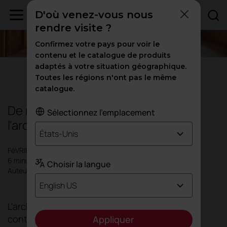
D'où venez-vous nous
rendre visite ?
Confirmez votre pays pour voir le
contenu et le catalogue de produits
adaptés à votre situation géographique.
Conception
|
Bureaux
|
Inspiration
Toutes les régions n'ont pas le même
catalogue.
De nouvelles tendances dans
Sélectionnez l'emplacement
l'architecture des bureaux 2026
États-Unis
FéVRIER 2026
6 minutes
Choisir la langue
Auteur: Actiu
English US
L'architecture ne cherche plus à créer des
conteneurs. Il fut un temps où le bâtiment se
Appliquer