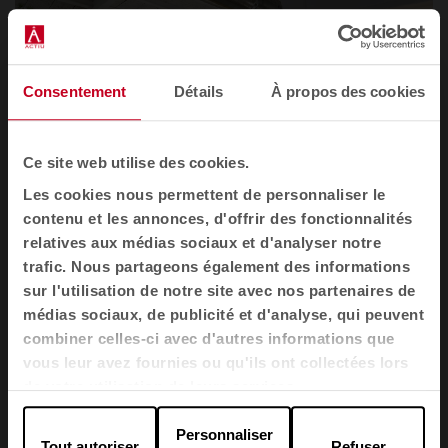
Consentement
Détails
À propos des cookies
Ce site web utilise des cookies.
Les cookies nous permettent de personnaliser le
contenu et les annonces, d'offrir des fonctionnalités
relatives aux médias sociaux et d'analyser notre
Tpartner Network Services (Barcelone)
trafic. Nous partageons également des informations
sur l'utilisation de notre site avec nos partenaires de
médias sociaux, de publicité et d'analyse, qui peuvent
L'architecture est le langage non verbal de
combiner celles-ci avec d'autres informations que
l'entreprise : lorsqu'un client entre, il doit
vous leur avez fournies ou qu'ils ont collectées lors
respirer la culture de l'entreprise sans avoir à
de votre utilisation de leurs services.
lire un manuel.
Personnaliser
Tout autoriser
Refuser