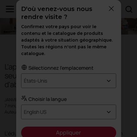
D'où venez-vous nous
rendre visite ?
Confirmez votre pays pour voir le
contenu et le catalogue de produits
adaptés à votre situation géographique.
Éducation
|
Inspiration
Toutes les régions n'ont pas le même
catalogue.
L'apprentissage ne se fait pas
Sélectionnez l'emplacement
seulement dans l'esprit : il se fait
États-Unis
d'abord dans l'espace.
Choisir la langue
JANVIER 2026
7 minutes
English US
Auteur: Actiu
Appliquer
L'éducation subit une profonde transformation.