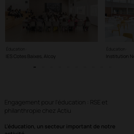
Éducation ·
Éducation ·
IES Cotes Baixes, Alcoy
Institution 
1
2
3
4
5
6
7
8
9
10
Engagement pour l'éducation : RSE et
philanthropie chez Actiu
L'éducation, un secteur important de notre
activité