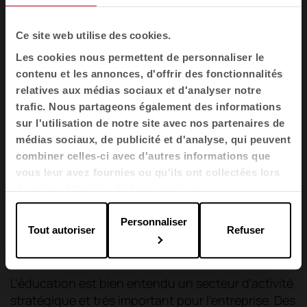
expliquons comment le mobilier
ergonomique, l'acoustique et le confort de
Ce site web utilise des cookies.
l'environnement sont à la fois des facteurs de
Les cookies nous permettent de personnaliser le
performance et de santé.
contenu et les annonces, d'offrir des fonctionnalités
relatives aux médias sociaux et d'analyser notre
Télécharger L'éducation nouvelle
trafic. Nous partageons également des informations
sur l'utilisation de notre site avec nos partenaires de
médias sociaux, de publicité et d'analyse, qui peuvent
combiner celles-ci avec d'autres informations que
vous leur avez fournies ou qu'ils ont collectées lors
Engagement pour l'éducation : RSE et
de votre utilisation de leurs services.
philanthropie chez Actiu
Personnaliser
L'éducation, un secteur important de notre
Tout autoriser
Refuser
activité
L'éducation est bien entendu un secteur d'activité
stratégique et très important pour l'entreprise. Des