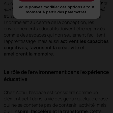
savoir ce
Aujourd'hui, il ne s'agit plus seulement de
Vous pouvez modifier ces options à tout
que l'on apprend
comment on l'apprend
, mais aussi
moment à partir des paramètres.
apprend
et, surtout, où on l'
.
Dans un monde où
l'homme est au centre de la conception, les
environnements éducatifs doivent être repensés
comme des espaces qui non seulement facilitent
l'apprentissage, mais aussi
activent les capacités
cognitives, favorisent la créativité et
améliorent la mémoire
.
Le rôle de l'environnement dans l'expérience
éducative
Chez Actiu, l'espace est considéré comme un
élément actif dans la vie des gens : quelque chose
qui ne se contente pas de contenir l'activité, mais
qui l'
inspire, l'accélère et la transforme
. Cette