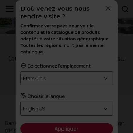
D'où venez-vous nous
rendre visite ?
Confirmez votre pays pour voir le
contenu et le catalogue de produits
adaptés à votre situation géographique.
Madrid, Espagne
Toutes les régions n'ont pas le même
catalogue.
l’université du
Concevoir pour apprendre :
futur s’équipe avec Actiu
Sélectionnez l'emplacement
États-Unis
L'éducation
Choisir la langue
UDIT Madrid
English US
Dans les espaces de l’UDIT, l’Université de Design,
Appliquer
d’Innovation et de Technologie de Madrid,