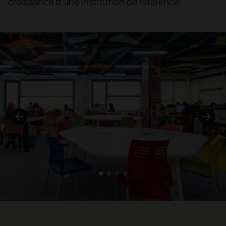
croissance d’une institution de référence.
1
2
3
4