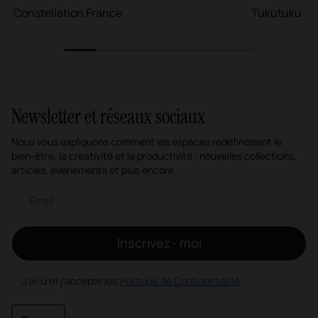
Constellation France
Tukutuku
1
2
3
4
5
6
Newsletter et réseaux sociaux
Nous vous expliquons comment les espaces redéfinissent le
bien-être, la créativité et la productivité : nouvelles collections,
articles, événements et plus encore.
Newsletter par e-mail
Inscrivez- moi
J'ai lu et j'accepte les
Politique de Confidentialité