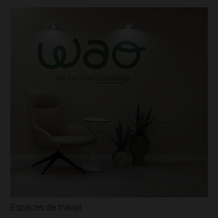
èges
Institutionnel
Universités
Écoles
Lycée
Espaces de travail