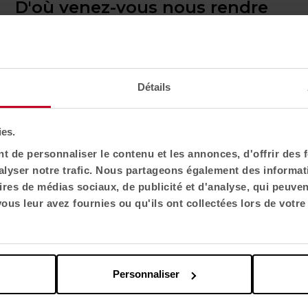
D'où venez-vous nous rendre
Espaces de travail
visite ?
Illacuna
Confirmez votre pays pour voir le contenu et le
catalogue de produits adaptés à votre situation
géographique. Toutes les régions n'ont pas le
Détails
même catalogue.
Sélectionnez l'emplacement
ies.
 de personnaliser le contenu et les annonces, d'offrir des f
États-Unis
lyser notre trafic. Nous partageons également des informatio
ires de médias sociaux, de publicité et d'analyse, qui peuve
Choisir la langue
us leur avez fournies ou qu'ils ont collectées lors de votre 
English US
Personnaliser
Appliquer