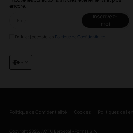
: nouvelles collections, articles, événements et plus
encore.
Newsletter par e-mail
Inscrivez-
moi
J'ai lu et j'accepte les
Politique de Confidentialité
FR
Politique de Confidentialité
Cookies
Politiques de l'e
Copyright 2026, ACTIU Berbegal y Formas S.A.