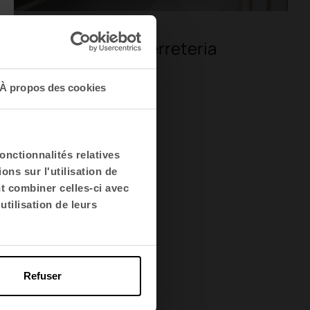
Espaces de travail
Coworking LOOM Ferreteria
À propos des cookies
onctionnalités relatives
ns sur l'utilisation de
nt combiner celles-ci avec
utilisation de leurs
Refuser