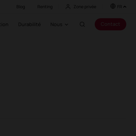
Blog
Renting
Zone privée
FR
Contact
ation
Durabilité
Nous
anté
Trafic élevé