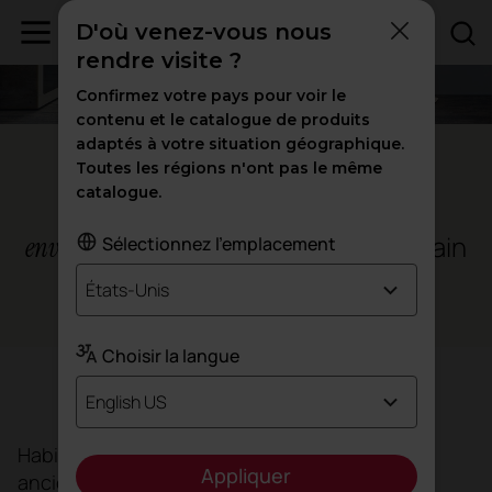
D'où venez-vous nous
rendre visite ?
Confirmez votre pays pour voir le
contenu et le catalogue de produits
adaptés à votre situation géographique.
Paris - France
Toutes les régions n'ont pas le même
catalogue.
Habitat et Humanisme, un
et contemporain
environnement moderne
Sélectionnez l'emplacement
États-Unis
Espaces de travail
Choisir la langue
Objectif
English US
Habitat et Humanisme souhaitait changer ses
Appliquer
anciens bureaux, vieillissants et ne répondant