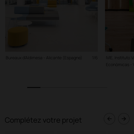
Bureaux d'Aldimesa - Alicante (Espagne)
1/6
IVIE, Instituto
Económicas - 
1
2
3
4
5
6
Complétez votre projet