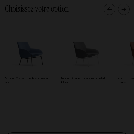
Choisissez votre option
Noom 10 avec pieds en métal
Noom 10 avec pieds en métal
Noom 10 av
noir
blanc
blanc
1
2
3
4
5
6
7
8
9
10
11