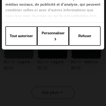
médias sociaux, de publicité et d'analyse, qui peuvent
combiner celles-ci avec d'autres informations que
BU / U - Laguna
BU / U - Laguna
BU / U - Laguna
vous leur avez fournies ou qu'ils ont collectées lors
BU22
BU20
BU25
de votre utilisation de leurs services.
Personnaliser
Tout autoriser
Refuser
BU / U - Laguna
BU / U - Laguna
BV / V - Valencia
BU14
BU12
BV19
Voir plus