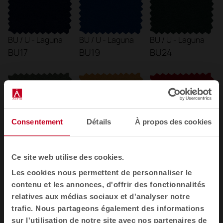
BU / U - Laguna
BU / U - Laguna
BU / U - Laguna
BU17
BU19
BU24
Consentement
Détails
À propos des cookies
BU / U - Laguna
BU / U - Laguna
BU / U - Laguna
BU23
BU21
BU15
Ce site web utilise des cookies.
Les cookies nous permettent de personnaliser le
contenu et les annonces, d'offrir des fonctionnalités
relatives aux médias sociaux et d'analyser notre
trafic. Nous partageons également des informations
sur l'utilisation de notre site avec nos partenaires de