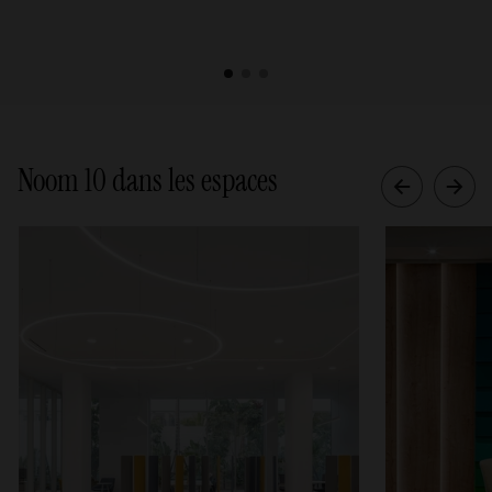
1
2
3
Noom 10 dans les espaces