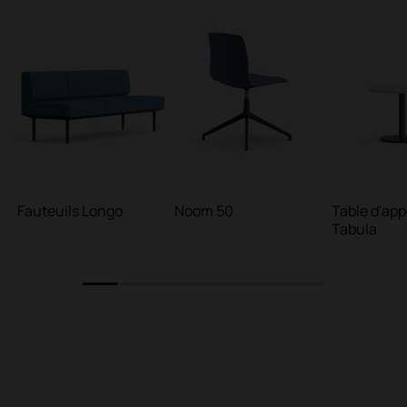
Fauteuils Longo
Noom 50
Table d'app
Tabula
1
2
3
4
5
6
7