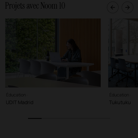
Projets avec Noom 10
Éducation ·
Éducation ·
UDIT Madrid
Tukutuku
1
2
3
4
5
6