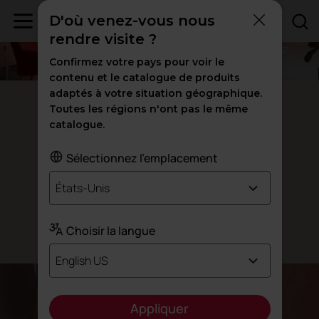
D'où venez-vous nous
rendre visite ?
Confirmez votre pays pour voir le
contenu et le catalogue de produits
adaptés à votre situation géographique.
Noom 10
Toutes les régions n'ont pas le même
catalogue.
Le fauteuil Noom
le plus compact
Sélectionnez l'emplacement
États-Unis
Choisir la langue
Conçu par Alegre Design
English US
Appliquer