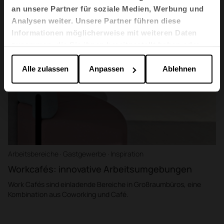
an unsere Partner für soziale Medien, Werbung und
Analysen weiter. Unsere Partner führen diese
Informationen möglicherweise mit weiteren Daten
zusammen, die Sie ihnen bereitgestellt haben oder
die sie im Rahmen Ihrer Nutzung der Dienste
gesammelt haben.
Alle zulassen
Anpassen
Ablehnen
Arbeitsbereiche · Gastgewerbe · Inspiration
Workcafés: innovative Arbeitsumgebungen
Work Cafés sind einladende Bereiche in Großraumbüros, eine
Kombination aus Coworking und Café.