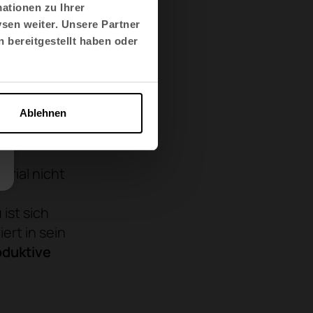
Kontrast
ationen zu Ihrer
ie
sen weiter. Unsere Partner
 einladen
,
 bereitgestellt haben oder
h von Wärme
hen Welt
en können
Ablehnen
senheit und
erial nicht
ist sich
ert in sein
oduktive