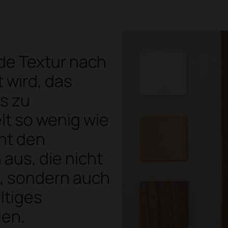
de Textur nach
 wird, das
s zu
t so wenig wie
ht den
 aus, die nicht
, sondern auch
ltiges
len.