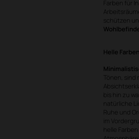
Farben für 
Arbeitsräume
schützen un
Wohlbefind
Helle Farbe
Minimalisti
Tönen, sind 
Absichtserkl
bis hin zu w
natürliche L
Ruhe und Or
im Vordergru
helle Farben
Atmosphäre d