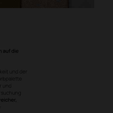
 auf die
eit und der
arbpalette
r und
ersuchung
eicher,
e