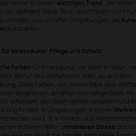
Innenräume zu einem
wichtigen Trend
, der Wohn
 neu definiert. Diese Töne verschönern nicht nur,
d umhüllen und schaffen Umgebungen, die
Ruhe
en
ausstrahlen.
n für Innenräume: Pflege und Schutz
sche Farben
für Innenräume, vor allem in hellen, n
mehr als nur eine ästhetische Wahl; sie sind eine
ärung. Diese Farben, von reinem Weiß über sanft
armen Beigetönen, schaffen eine ruhige Basis, die
icht reflektiert, den Raum optisch erweitert und e
dnung fördert. In Umgebungen, in denen
Wellne
nd stehen, wie z. B. in Kliniken und Wartebereich
 einen sicheren Hafen,
minimieren Stress
und för
er Heilung und Ruhe. Mit der Wahl dieser Farbt