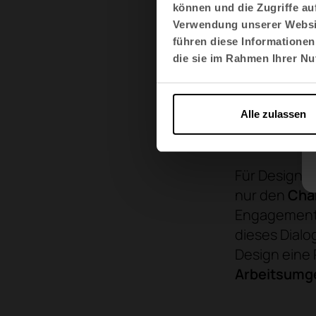
Kombination 
können und die Zugriffe au
Tiefe und s
Verwendung unserer Websit
Verwendun
führen diese Informationen
während
nat
die sie im Rahmen Ihrer N
und Authenti
verstärken. 
Alle zulassen
Designer ei
des Komfort
Für Designer
nur den
Char
Engagement f
dieses Dialo
Design eine 
Arbeitsumg