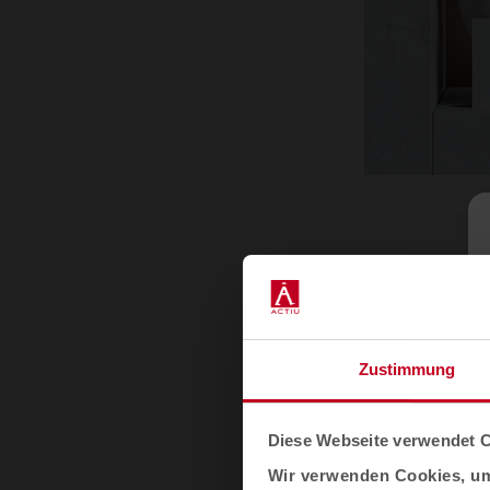
Texturen al
Das Spiel m
Inneneinric
Zustimmung
Ergänzung z
Atmosphäre 
Diese Webseite verwendet 
grundlegende
Wir verwenden Cookies, um 