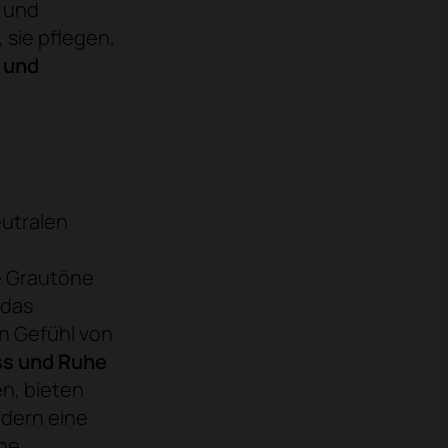
- und
 sie pflegen,
 und
eutralen
e Grautöne
 das
in Gefühl von
ss und Ruhe
en, bieten
dern eine
öne