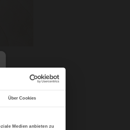
iche
Über Cookies
ladende
Raum von
ahl und
oziale Medien anbieten zu