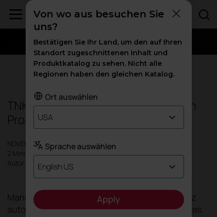
Von wo aus besuchen Sie
uns?
Bestätigen Sie Ihr Land, um den auf Ihren
Standort zugeschnittenen Inhalt und
Produktkatalog zu sehen. Nicht alle
Produkte
Regionen haben den gleichen Katalog.
Ort auswählen
TNK500 AUREA: Design in perfekten
Proportionen
USA
NOVEMBER 2025
Sprache auswählen
2 Minuten
Autor: Actiu
English US
Manche Dinge ziehen die Aufmerksamkeit ganz
Apply
automatisch auf sich. Weil sie das gewisse Etwas