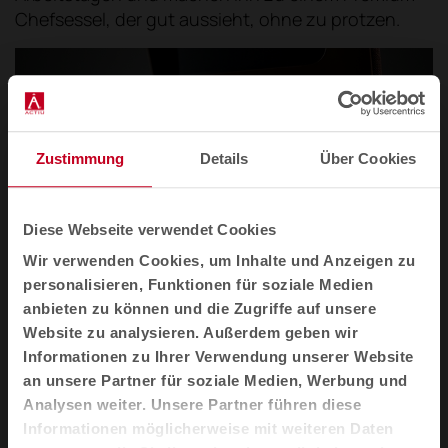
Chefsessel, der gut aussieht, ohne zu protzen.
Zustimmung
Details
Über Cookies
Diese Webseite verwendet Cookies
Wir verwenden Cookies, um Inhalte und Anzeigen zu
personalisieren, Funktionen für soziale Medien
anbieten zu können und die Zugriffe auf unsere
Website zu analysieren. Außerdem geben wir
Informationen zu Ihrer Verwendung unserer Website
„Aurea" kommt vom lateinischen „aureus“,
an unsere Partner für soziale Medien, Werbung und
Analysen weiter. Unsere Partner führen diese
was „golden“, „leuchtend“, „edel“ bedeutet. In
Informationen möglicherweise mit weiteren Daten
der römischen Antike stand dieser Begriff für