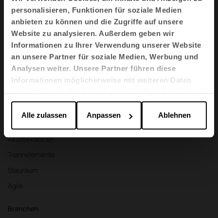
Ich habe die
Datenschutzpolitik
gelesen und akzeptiere sie
personalisieren, Funktionen für soziale Medien
anbieten zu können und die Zugriffe auf unsere
Website zu analysieren. Außerdem geben wir
DE
Informationen zu Ihrer Verwendung unserer Website
an unsere Partner für soziale Medien, Werbung und
Analysen weiter. Unsere Partner führen diese
Produkte
Informationen möglicherweise mit weiteren Daten
Sitzmöbel
zusammen, die Sie ihnen bereitgestellt haben oder
die sie im Rahmen Ihrer Nutzung der Dienste
Tische und Schreibtische
gesammelt haben.
Alle zulassen
Anpassen
Ablehnen
Sessel und Sofas
Akustikkabinen
Trennelemente
Stauraum
Agile
Branchen