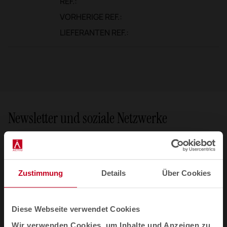
REF.:
VORHERIGE REF.:
LIEFERANTEN REF.:
Newsletter und soziale Netzwerke
Wir erzählen Ihnen, wie Räume Wohlbefinden, Kreativität und
Produktivität neu definieren: neue Kollektionen, Artikel,
Veranstaltungen und mehr.
Email-Newsletter
Zustimmung
Details
Über Cookies
Abonnieren Sie mich
Diese Webseite verwendet Cookies
Wir verwenden Cookies, um Inhalte und Anzeigen zu