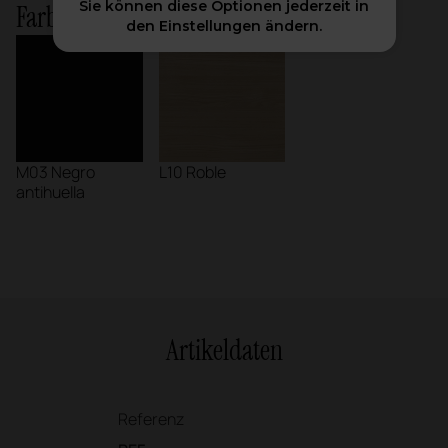
Sie können diese Optionen jederzeit in
Farbvarianten auf Lager
den Einstellungen ändern.
M03 Negro
L10 Roble
antihuella
Artikeldaten
Referenz