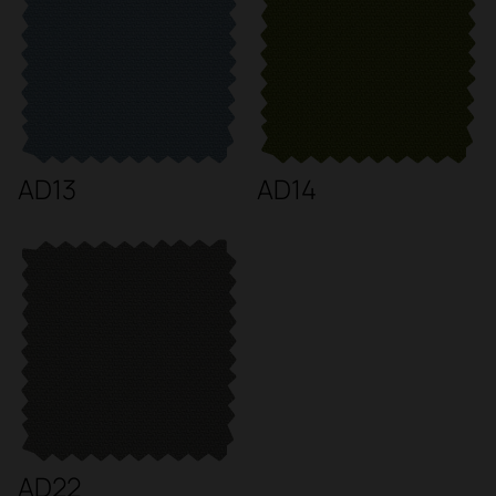
AD13
AD14
AD22