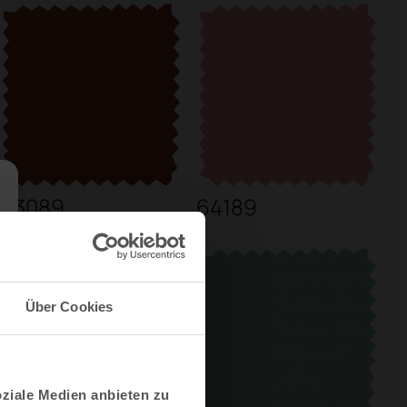
63089
64189
Über Cookies
oziale Medien anbieten zu