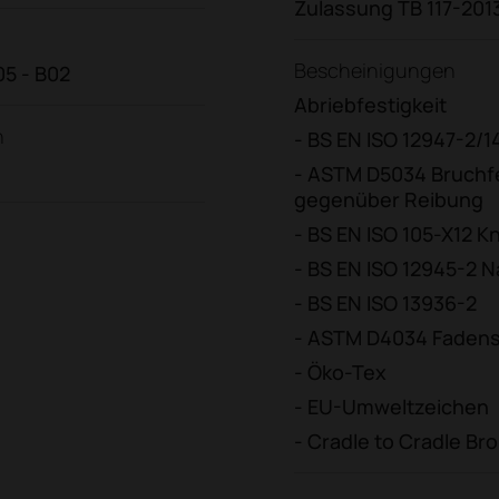
Zulassung TB 117-201
Bescheinigungen
105 - B02
Abriebfestigkeit
n
- BS EN ISO 12947-2/1
- ASTM D5034 Bruchfe
gegenüber Reibung
- BS EN ISO 105-X12 
- BS EN ISO 12945-2 
- BS EN ISO 13936-2
- ASTM D4034 Fadens
- Öko-Tex
- EU-Umweltzeichen
- Cradle to Cradle Br