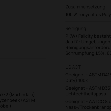
Zusammensetzung
100 % recyceltes Pol
Reinigung
P (W) Felicity besteht
das für Umgebungen
Reinigungsanforderun
Schrumpfung 1,5%. 6
US ACT
Geeignet - ASTM D41
Duty) 100k
Geeignet - ASTM D3511
Lichtechtheitspass
7-2 (Martindale)
wyzenbeek (ASTM
Geeignet - AATCC 8 o
öbel) .
Nass-/Trockenbrandp