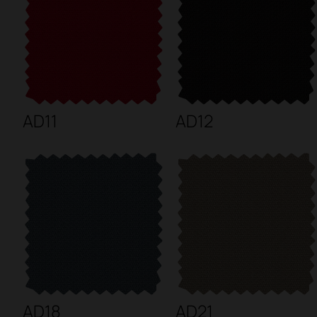
AD11
AD12
AD18
AD21