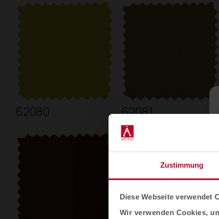
62080
62081
Zustimmung
Diese Webseite verwendet 
Wir verwenden Cookies, um 