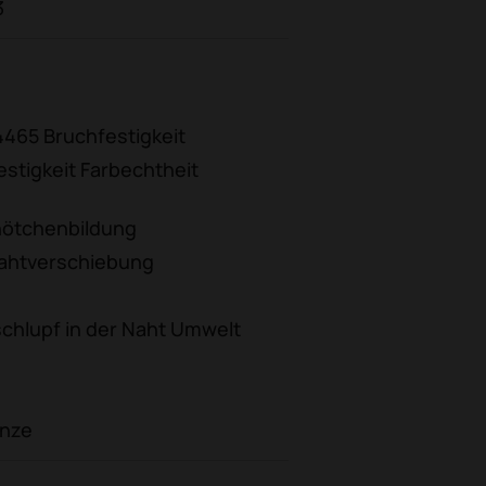
3
4465 Bruchfestigkeit
stigkeit Farbechtheit
Knötchenbildung
Nahtverschiebung
chlupf in der Naht Umwelt
onze