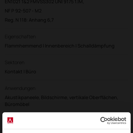
EN1021 1&2 FMVSS302 UNI 9175 1.lM,
NF P 92-507 - M2
Reg. N 118: Anhang 6,7
Eigenschaften
Flammhemmend | Innenbereich | Schalldämpfung
Sektoren
Kontakt | Büro
Anwendungen
Akustikpaneele, Bildschirme, vertikale Oberflächen,
Büromöbel
Wartung
Häufig staubsaugen. Bei Flecken ein feuchtes Tuch mit