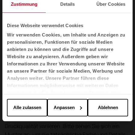
einer für die Reinigung von Polstermöbeln geeigneten
Zustimmung
Details
Über Cookies
Seife verwenden. Bei Fragen zu diesen oder anderen
Informationen stehen wir Ihnen gerne zur Verfügung.
Diese Webseite verwendet Cookies
Gleichheit der Farben
Wir verwenden Cookies, um Inhalte und Anzeigen zu
personalisieren, Funktionen für soziale Medien
Von einer Färbung zur anderen können Abweichungen
anbieten zu können und die Zugriffe auf unsere
auftreten (3 %).
Website zu analysieren. Außerdem geben wir
Informationen zu Ihrer Verwendung unserer Website
Umwelt
an unsere Partner für soziale Medien, Werbung und
OEKO-TEX® STANDARD 100
Analysen weiter. Unsere Partner führen diese
EU-Umweltzeichen
Informationen möglicherweise mit weiteren Daten
zusammen, die Sie ihnen bereitgestellt haben oder
die sie im Rahmen Ihrer Nutzung der Dienste
gesammelt haben.
Alle zulassen
Anpassen
Ablehnen
Die abgebildeten Materialien dienen nur als
Referenz und können je nach Bildschirm und
Druckqualität variieren. Bitte sehen Sie sich ein
Muster an, um die tatsächliche Farbe und Details