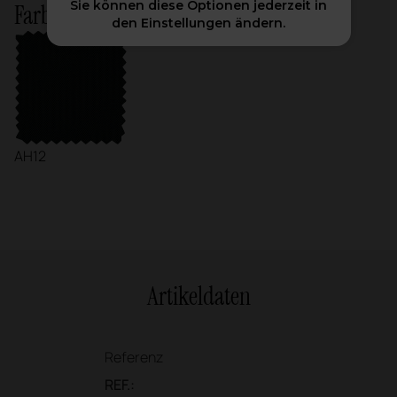
Sie können diese Optionen jederzeit in
Farbvarianten auf Lager
den Einstellungen ändern.
AH12
Artikeldaten
Referenz
REF.: