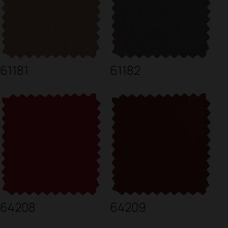
61181
61182
64208
64209