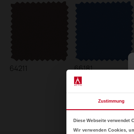
64211
66181
Zustimmung
Diese Webseite verwendet 
Wir verwenden Cookies, um 