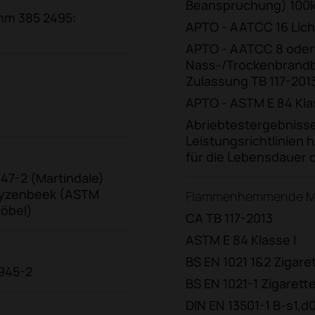
Beanspruchung) 100k 
mm 385 2495:
APTO - AATCC 16 Lic
APTO - AATCC 8 oder
Nass-/Trockenbrandb
Zulassung TB 117-201
APTO - ASTM E 84 Kla
Abriebtestergebnisse
Leistungsrichtlinien 
für die Lebensdauer 
47-2 (Martindale)
wyzenbeek (ASTM
Flammenhemmende Mi
möbel)
CA TB 117-2013
ASTM E 84 Klasse I
BS EN 1021 1&2 Zigare
2945-2
BS EN 1021-1 Zigarette
DIN EN 13501-1 B-s1,d