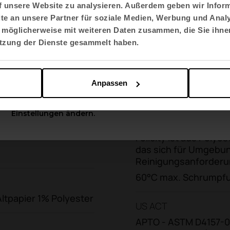
f unsere Website zu analysieren. Außerdem geben wir Inform
e an unsere Partner für soziale Medien, Werbung und Analy
Sprache auswählen
 möglicherweise mit weiteren Daten zusammen, die Sie ihnen
Artikeldaten
English US
utzung der Dienste gesammelt haben.
Apply
Anpassen
Sie können diese Optionen jederzeit in den
Reinigung
Einstellungen ändern.
Waschen oder chemis
Felicity ist aus Polyes
das sich für Umgebu
Reinigungsanforderu
60°C max. Schrumpfu
ltpapier 1% Polyester
US ACT
APTO - ASTM D4157-0