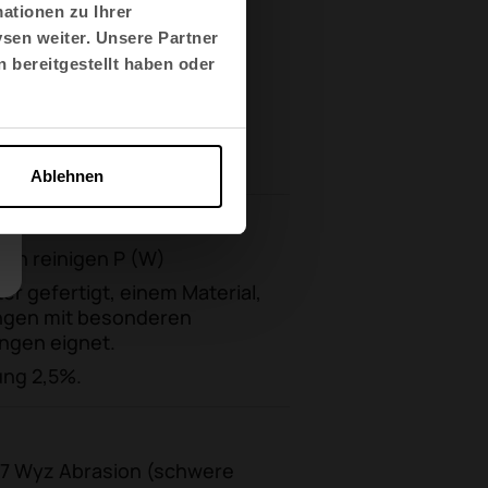
ationen zu Ihrer
sen weiter. Unsere Partner
 bereitgestellt haben oder
Ablehnen
ch reinigen P (W)
ter gefertigt, einem Material,
ngen mit besonderen
ngen eignet.
ng 2,5%.
7 Wyz Abrasion (schwere