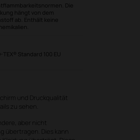
Entflammbarkeitsnormen. Die
ung hängt von dem
off ab. Enthält keine
mikalien.
KO-TEX® Standard 100 EU
schirm und Druckqualität
ails zu sehen.
dere, aber nicht
ng übertragen. Dies kann