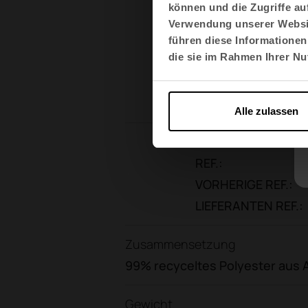
können und die Zugriffe au
Verwendung unserer Websit
führen diese Informationen
die sie im Rahmen Ihrer N
Alle zulassen
Referenz
REF.:
VORHERIGE REF.:
LIEFERANTEN REF.:
Zusammensetzung
99% recyceltes Polyester aus A
Gewicht