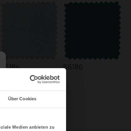
66184
66186
Über Cookies
oziale Medien anbieten zu