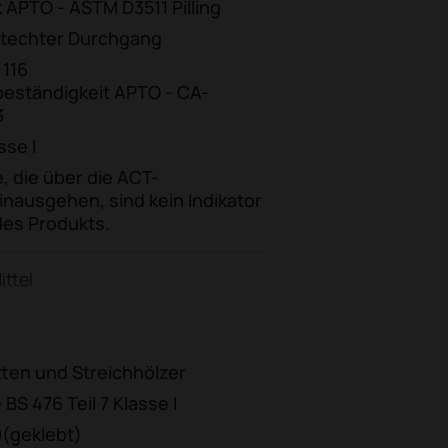
APTO - ASTM D3511 Pilling
htechter Durchgang
 116
eständigkeit APTO - CA-
3
sse I
, die über die ACT-
hinausgehen, sind kein Indikator
des Produkts.
ttel
tten und Streichhölzer
 BS 476 Teil 7 Klasse I
0(geklebt)