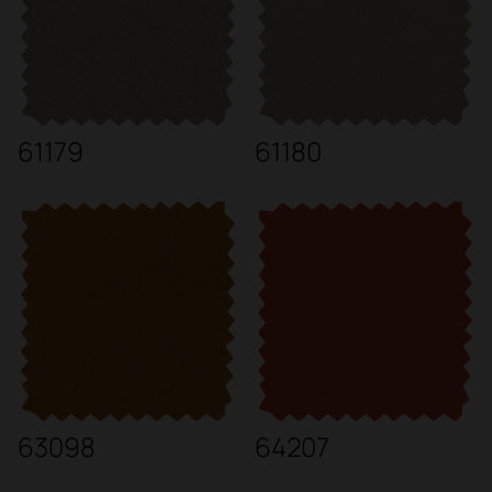
61179
61180
63098
64207