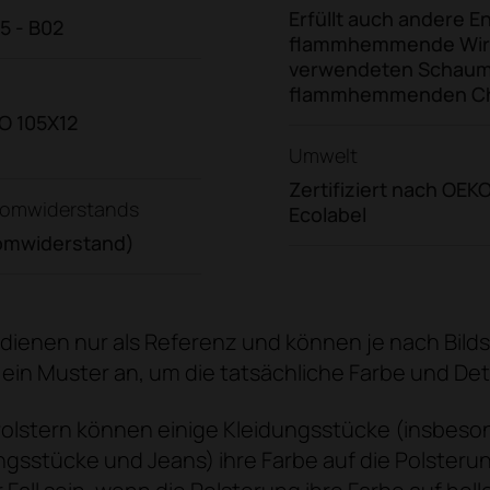
Erfüllt auch andere 
05 - B02
flammhemmende Wirk
verwendeten Schaumst
flammhemmenden Che
SO 105X12
Umwelt
Zertifiziert nach OE
tromwiderstands
Ecolabel
romwiderstand)
 dienen nur als Referenz und können je nach Bild
ch ein Muster an, um die tatsächliche Farbe und Det
Polstern können einige Kleidungsstücke (insbeson
ungsstücke und Jeans) ihre Farbe auf die Polsteru