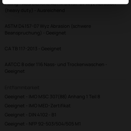
Pilling - Ausreichend ASTM D4157-07 Wyz Abrasion
(heavy duty) - Ausreichend
ASTM D4157-07 Wyz Abrasion (schwere
Beanspruchung) - Geeignet
CA TB 117-2013 - Geeignet
AATCC 8 oder 116 Nass- und Trockenwaschen -
Geeignet
Entflammbarkeit
Geeignet - IMO MSC 307(88) Anhang 1 Teil 8
Geeignet - IMO MED-Zertifikat
Geeignet - DIN 4102 - B1
Geeignet - NFP 92-503/504/505 M1