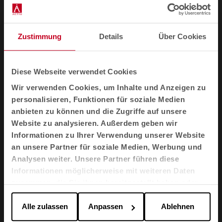
4-5 (Skala 1-5, max. 5 - EN ISO 12945-2)
Lichtechtheit
Zustimmung
Details
Über Cookies
5-7 (Skala 1-8, max. 8 - EN ISO 105 - B02)
Diese Webseite verwendet Cookies
Reibungskraft
Wir verwenden Cookies, um Inhalte und Anzeigen zu
4-5 (Skala 1-5, max. 5 - EN ISO 105X12 (nass/trocken))
personalisieren, Funktionen für soziale Medien
anbieten zu können und die Zugriffe auf unsere
Reinigung
Website zu analysieren. Außerdem geben wir
Schrumpfung: max. 3,0%.
Informationen zu Ihrer Verwendung unserer Website
an unsere Partner für soziale Medien, Werbung und
Schrumpfung: max. 5,0%.
Analysen weiter. Unsere Partner führen diese
Informationen möglicherweise mit weiteren Daten
zusammen, die Sie ihnen bereitgestellt haben oder
US ACT
die sie im Rahmen Ihrer Nutzung der Dienste
gesammelt haben.
Alle zulassen
Anpassen
Ablehnen
AATCC 16 Lichtechtheit - Ausreichend ASTM D3511