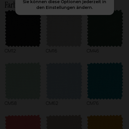
Sie können diese Optionen jederzeit in
Farbvarianten auf Lager
den Einstellungen ändern.
CM12
CM16
CM46
CM58
CM62
CM76