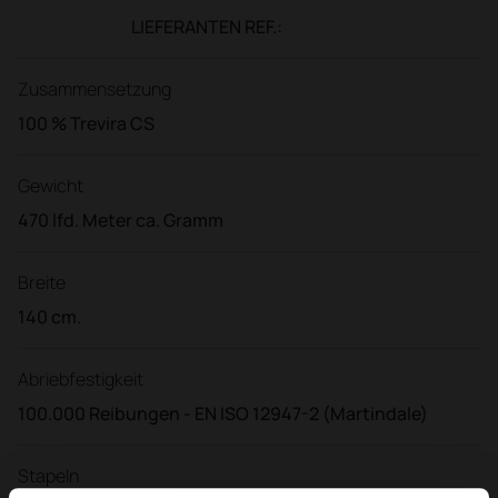
LIEFERANTEN REF.:
Zusammensetzung
100 % Trevira CS
Gewicht
470 lfd. Meter ca. Gramm
Breite
140 cm.
Abriebfestigkeit
100.000 Reibungen - EN ISO 12947-2 (Martindale)
Stapeln