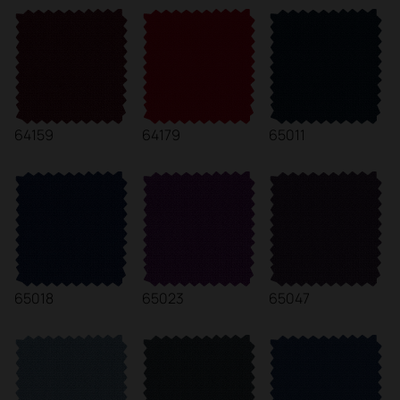
64159
64179
65011
65018
65023
65047