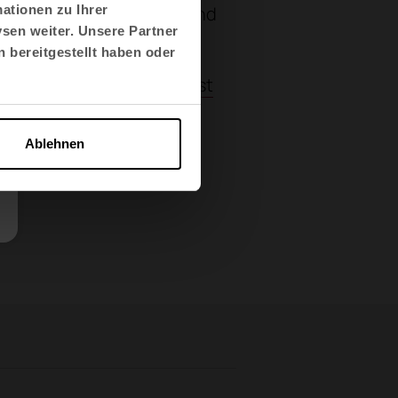
wischen Whass-Hockern und
ationen zu Ihrer
sen weiter. Unsere Partner
 bereitgestellt haben oder
wählt, wie die Tische
Twist
Prisma
oder die Stühle
en"
.
Ablehnen