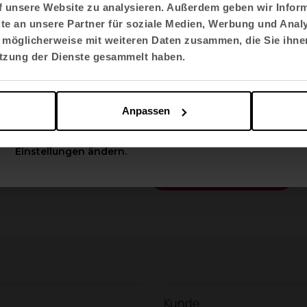
edlichen Atmosphären,
in dem die Mitarbeiter z
f unsere Website zu analysieren. Außerdem geben wir Inform
e an unsere Partner für soziale Medien, Werbung und Analy
Sprache auswählen
emütlichen
Noom
-Sesseln wählen können.
 möglicherweise mit weiteren Daten zusammen, die Sie ihnen
English US
utzung der Dienste gesammelt haben.
en
funktionelle und ergonomische Programme
ge
en Büros, und andere, wie die Tische
Arkitek
und
ngsbereich Eleganz verleihen und ihn "aufwert
Apply
Anpassen
Sie können diese Optionen jederzeit in den
Einstellungen ändern.
Kontakt mit uns
Haben Sie ein Projekt?
Kunde