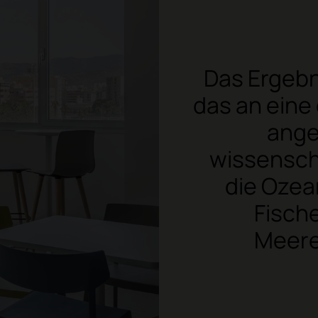
Das Ergebn
das an eine
angep
wissensch
die Ozea
Fisch
Meere