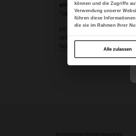
einen Raum mit unterschi
können und die Zugriffe au
Verwendung unserer Websit
Tabula-Stehtischen oder g
führen diese Informationen
die sie im Rahmen Ihrer N
Im "privaten" Bereich wurd
und die Stühle
TNK Flex
in d
Noom 50
, die
dem Verwaltu
Alle zulassen
Architekten/Innendesigner