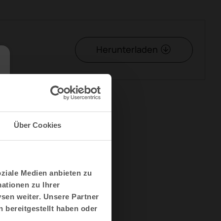
Herunterladen
Über Cookies
Mehr Actiu
Projekte
Ressourcen
oziale Medien anbieten zu
Innovation
ationen zu Ihrer
Nachhaltigkeit
sen weiter. Unsere Partner
 bereitgestellt haben oder
Designer