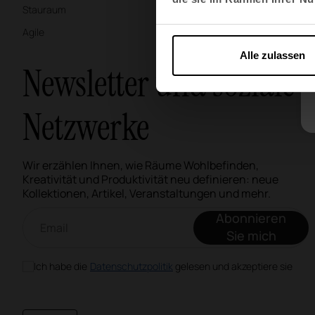
Stauraum
Materialien & Ober
Agile
Alle zulassen
Newsletter und soziale
Netzwerke
Wir erzählen Ihnen, wie Räume Wohlbefinden,
Kreativität und Produktivität neu definieren: neue
Kollektionen, Artikel, Veranstaltungen und mehr.
Email-Newsletter
Abonnieren
Sie mich
Ich habe die
Datenschutzpolitik
gelesen und akzeptiere sie