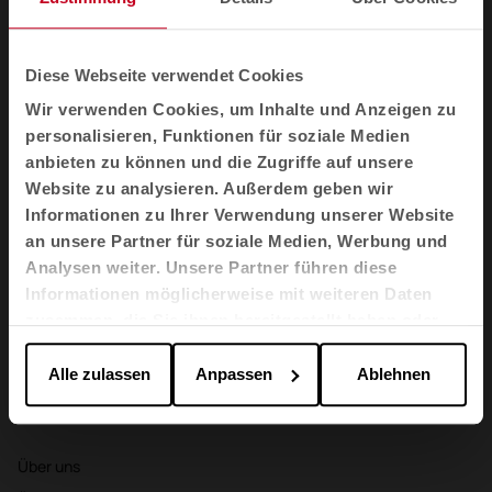
Sessel und Sofas
Akustikkabinen
Diese Webseite verwendet Cookies
Trennelemente
Wir verwenden Cookies, um Inhalte und Anzeigen zu
Stauraum
personalisieren, Funktionen für soziale Medien
Agile
anbieten zu können und die Zugriffe auf unsere
Website zu analysieren. Außerdem geben wir
Branchen
Informationen zu Ihrer Verwendung unserer Website
Büros
an unsere Partner für soziale Medien, Werbung und
Analysen weiter. Unsere Partner führen diese
Gesundheitswesen
Informationen möglicherweise mit weiteren Daten
Bildung
zusammen, die Sie ihnen bereitgestellt haben oder
Gastgewerbe
die sie im Rahmen Ihrer Nutzung der Dienste
gesammelt haben.
Alle zulassen
Anpassen
Ablehnen
Cool Working
Materialien & Oberflächen
Über uns