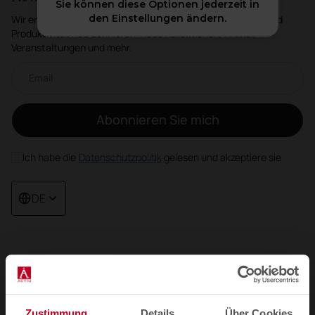
Sie können diese Optionen jederzeit in
den Einstellungen ändern.
Wir erzählen Ihnen, wie Räume Wohlbefinden, Kreativität und
Produktivität neu definieren: neue Kollektionen, Artikel,
Veranstaltungen und mehr.
Email-Newsletter
Abonnieren Sie mich
Ich habe die
Datenschutzpolitik
gelesen und akzeptiere sie
DE
Produkte
Sitzmöbel
Tische und Schreibtische
Zustimmung
Details
Über Cookies