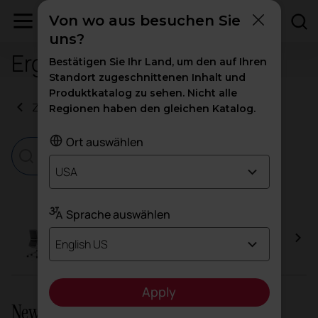
Von wo aus besuchen Sie
uns?
Ergonomie-Test
Bestätigen Sie Ihr Land, um den auf Ihren
Standort zugeschnittenen Inhalt und
Produktkatalog zu sehen. Nicht alle
Zurück zu den Zertifikaten
Regionen haben den gleichen Katalog.
Ort auswählen
USA
Sprache auswählen
A+S Work
English US
Apply
Newsletter und soziale Netzwerke