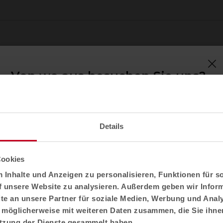
Von wo aus besuchen Sie uns?
Bestätigen Sie Ihr Land, um den auf Ihren
Standort zugeschnittenen Inhalt und
Produktkatalog zu sehen. Nicht alle Regionen
Details
haben den gleichen Katalog.
Über uns
Über Actiu
Ort auswählen
Cookies
Technologiepark
USA
Inhalte und Anzeigen zu personalisieren, Funktionen für s
Life Friendly Spaces
f unsere Website zu analysieren. Außerdem geben wir Inform
Jobs
e an unsere Partner für soziale Medien, Werbung und Analy
Sprache auswählen
 möglicherweise mit weiteren Daten zusammen, die Sie ihnen
Unternehmenspräsentation
English US
utzung der Dienste gesammelt haben.