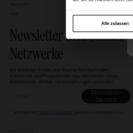
Stauraum
Materialien & Ober
Agile
Alle zulassen
Newsletter und soziale
Netzwerke
Wir erzählen Ihnen, wie Räume Wohlbefinden,
Kreativität und Produktivität neu definieren: neue
Kollektionen, Artikel, Veranstaltungen und mehr.
Email-Newsletter
Abonnieren
Sie mich
Ich habe die
Datenschutzpolitik
gelesen und akzeptiere sie