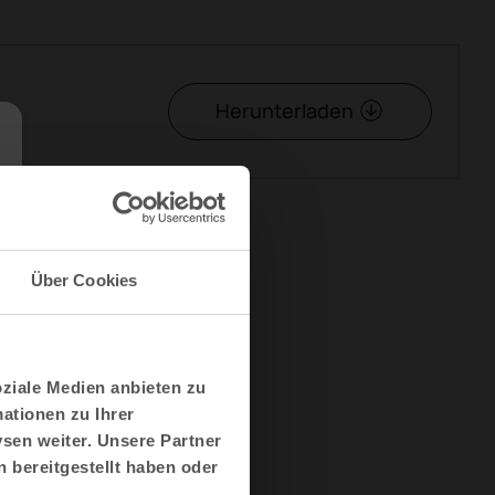
Herunterladen
Über Cookies
Mehr Actiu
Projekte
Ressourcen
oziale Medien anbieten zu
Innovation
ationen zu Ihrer
Nachhaltigkeit
sen weiter. Unsere Partner
 bereitgestellt haben oder
Designer