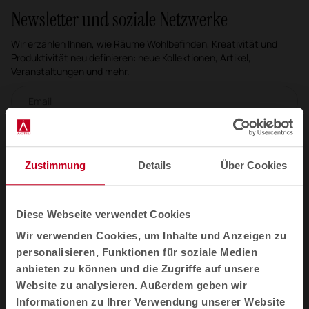
Newsletter und soziale Netzwerke
Wir erzählen Ihnen, wie Räume Wohlbefinden, Kreativität und
Produktivität neu definieren: neue Kollektionen, Artikel,
Veranstaltungen und mehr.
Email-Newsletter
Abonnieren Sie mich
Zustimmung
Details
Über Cookies
Ich habe die
Datenschutzpolitik
gelesen und akzeptiere sie
Diese Webseite verwendet Cookies
DE
Wir verwenden Cookies, um Inhalte und Anzeigen zu
personalisieren, Funktionen für soziale Medien
anbieten zu können und die Zugriffe auf unsere
Produkte
Website zu analysieren. Außerdem geben wir
Sitzmöbel
Informationen zu Ihrer Verwendung unserer Website