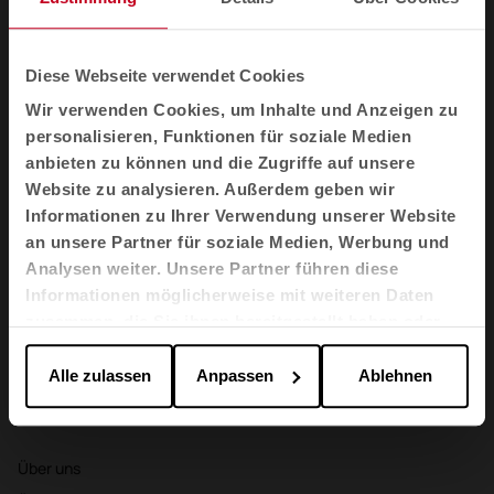
Sessel und Sofas
Akustikkabinen
Diese Webseite verwendet Cookies
Trennelemente
Wir verwenden Cookies, um Inhalte und Anzeigen zu
Stauraum
personalisieren, Funktionen für soziale Medien
Agile
anbieten zu können und die Zugriffe auf unsere
Website zu analysieren. Außerdem geben wir
Branchen
Informationen zu Ihrer Verwendung unserer Website
Büros
an unsere Partner für soziale Medien, Werbung und
Analysen weiter. Unsere Partner führen diese
Gesundheitswesen
Informationen möglicherweise mit weiteren Daten
Bildung
zusammen, die Sie ihnen bereitgestellt haben oder
Gastgewerbe
die sie im Rahmen Ihrer Nutzung der Dienste
gesammelt haben.
Alle zulassen
Anpassen
Ablehnen
Cool Working
Materialien & Oberflächen
Über uns