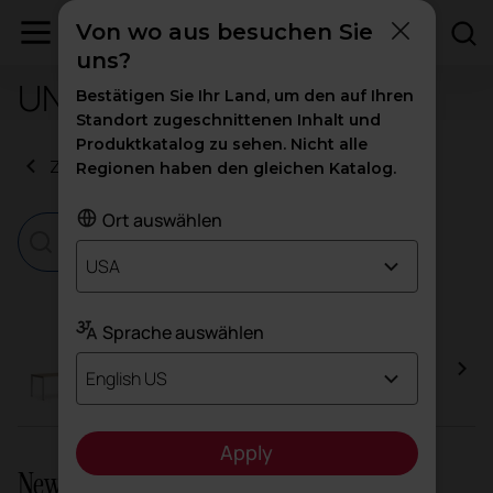
Von wo aus besuchen Sie
uns?
UNE-EN 61340-2-3:2001
Bestätigen Sie Ihr Land, um den auf Ihren
Standort zugeschnittenen Inhalt und
Produktkatalog zu sehen. Nicht alle
Zurück zu den Zertifikaten
Regionen haben den gleichen Katalog.
Ort auswählen
USA
Sprache auswählen
Vital Plus
English US
Apply
Newsletter und soziale Netzwerke