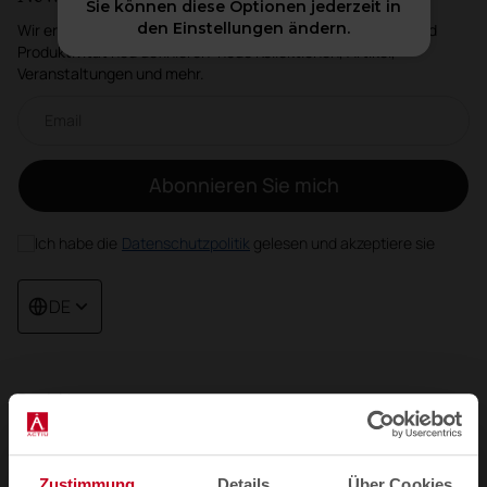
Sie können diese Optionen jederzeit in
den Einstellungen ändern.
Wir erzählen Ihnen, wie Räume Wohlbefinden, Kreativität und
Produktivität neu definieren: neue Kollektionen, Artikel,
Veranstaltungen und mehr.
Email-Newsletter
Abonnieren Sie mich
Ich habe die
Datenschutzpolitik
gelesen und akzeptiere sie
DE
Produkte
Sitzmöbel
Tische und Schreibtische
Zustimmung
Details
Über Cookies