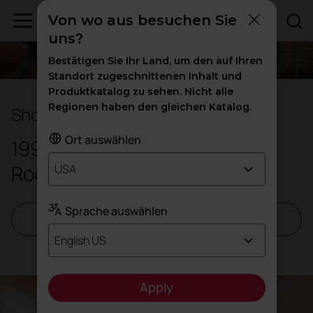
Von wo aus besuchen Sie
uns?
Bestätigen Sie Ihr Land, um den auf Ihren
Standort zugeschnittenen Inhalt und
Produktkatalog zu sehen. Nicht alle
Regionen haben den gleichen Katalog.
Showroom Sydney
Ort auswählen
199 Gloucester Street, The
Rocks NSW 2000, Sydney
USA
Sprache auswählen
Termin vereinbaren
English US
Apply