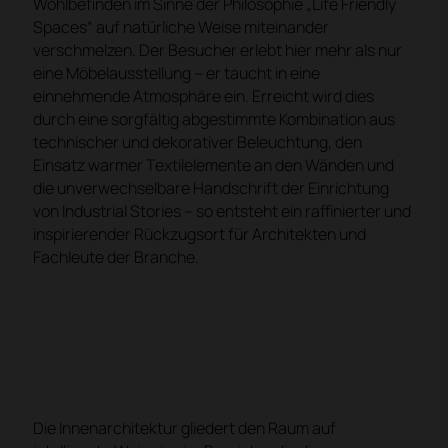
Wohlbefinden im Sinne der Philosophie „Life Friendly
Spaces“ auf natürliche Weise miteinander
verschmelzen. Der Besucher erlebt hier mehr als nur
eine Möbelausstellung – er taucht in eine
einnehmende Atmosphäre ein. Erreicht wird dies
durch eine sorgfältig abgestimmte Kombination aus
technischer und dekorativer Beleuchtung, den
Einsatz warmer Textilelemente an den Wänden und
die unverwechselbare Handschrift der Einrichtung
von Industrial Stories – so entsteht ein raffinierter und
inspirierender Rückzugsort für Architekten und
Fachleute der Branche.
Die Innenarchitektur gliedert den Raum auf