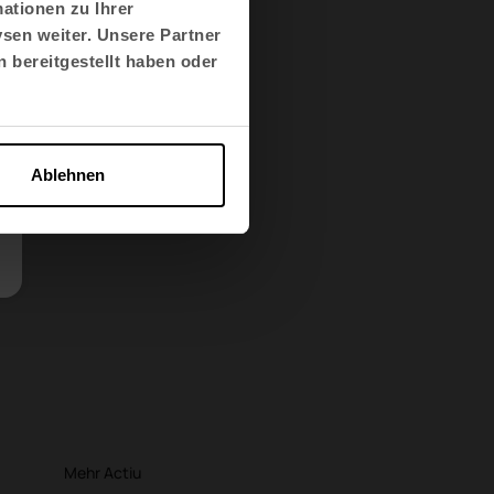
ationen zu Ihrer
und Umwelt
sen weiter. Unsere Partner
 bereitgestellt haben oder
rnationalen Standards
ch verantwortlich
Ablehnen
Mehr Actiu