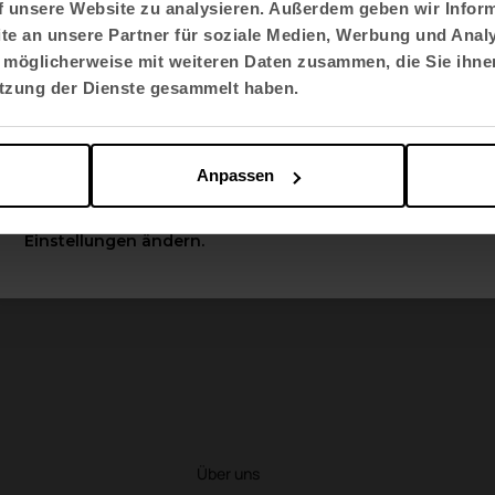
f unsere Website zu analysieren. Außerdem geben wir Inform
Auswirkungen auf Mensch 
e an unsere Partner für soziale Medien, Werbung und Analy
Sprache auswählen
 möglicherweise mit weiteren Daten zusammen, die Sie ihnen
English US
utzung der Dienste gesammelt haben.
tbares Instrument für Unternehmen, die nach inte
ie wachsende Nachfrage nach sozial und ökologis
Apply
Anpassen
friedigen wollen.
Sie können diese Optionen jederzeit in den
Einstellungen ändern.
Über uns