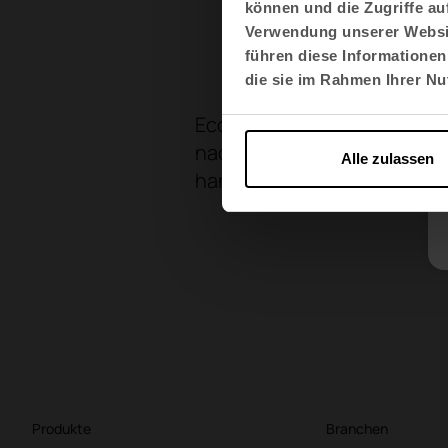
können und die Zugriffe au
Positive 
Verwendung unserer Websit
führen diese Informationen
die sie im Rahmen Ihrer N
EcoVadis ist ein unverzich
nachhaltiger agieren und d
Alle zulassen
handelnden Unternehmen be
Produkte
Branchen