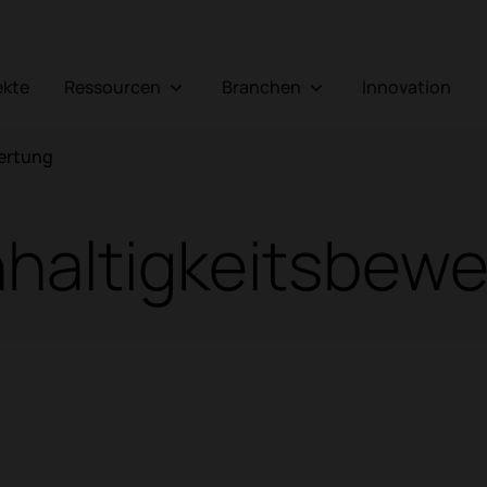
jekte
Ressourcen
Branchen
Innovation
ertung
haltigkeitsbew