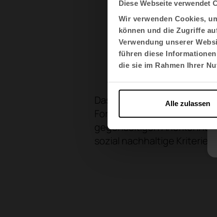
Diese Webseite verwendet 
Wir verwenden Cookies, um 
Die PEFC
können und die Zugriffe au
Verwendung unserer Websit
führen diese Informationen
die sie im Rahmen Ihrer N
Das Programme for the Endor
Alle zulassen
Forstzertifizierungssystem,
gegenseitigen Anerkennung 
sozial nachhaltige Kriterien 