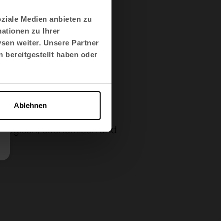
oziale Medien anbieten zu
cht unser
ationen zu Ihrer
sen weiter. Unsere Partner
 bereitgestellt haben oder
obales
Ablehnen
. Es basiert auf der
kologisch, ökonomisch und