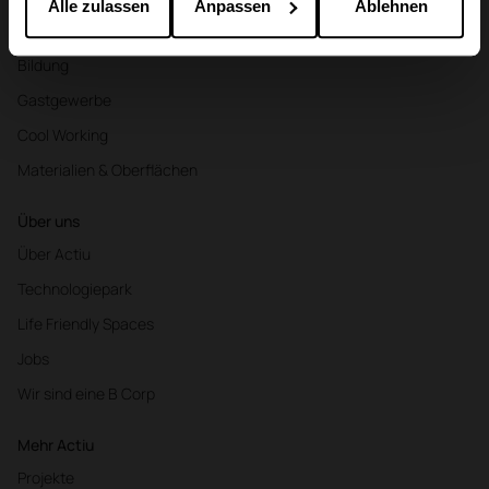
gesammelt haben.
Alle zulassen
Anpassen
Ablehnen
Gesundheitswesen
Bildung
Gastgewerbe
Cool Working
Materialien & Oberflächen
Über uns
Über Actiu
Technologiepark
Life Friendly Spaces
Jobs
Wir sind eine B Corp
Mehr Actiu
Projekte