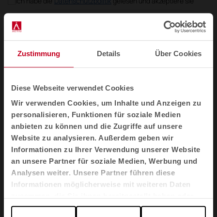
Ich habe die
Datenschutzpolitik
gelesen und akzeptiere sie
DE
Zustimmung
Details
Über Cookies
Produkte
Sitzmöbel
Diese Webseite verwendet Cookies
Tische und Schreibtische
Wir verwenden Cookies, um Inhalte und Anzeigen zu
personalisieren, Funktionen für soziale Medien
Sessel und Sofas
anbieten zu können und die Zugriffe auf unsere
Akustikkabinen
Website zu analysieren. Außerdem geben wir
Trennelemente
Informationen zu Ihrer Verwendung unserer Website
an unsere Partner für soziale Medien, Werbung und
Stauraum
Analysen weiter. Unsere Partner führen diese
Agile
Informationen möglicherweise mit weiteren Daten
zusammen, die Sie ihnen bereitgestellt haben oder
Branchen
die sie im Rahmen Ihrer Nutzung der Dienste
Büros