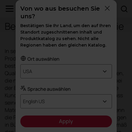
Von wo aus besuchen Sie
uns?
Bescheinigung der Garantie
Bestätigen Sie Ihr Land, um den auf Ihren
Standort zugeschnittenen Inhalt und
Produktkatalog zu sehen. Nicht alle
Regionen haben den gleichen Katalog.
In seinem Bestreben, die Lebensdauer seiner
Produkte zu verlängern, ist ACTIU ständig
Ort auswählen
bestrebt, seine Produktionsprozesse und die
USA
Qualität zu verbessern, Materialien auszuwählen,
die neuesten Technologien einzusetzen und bei
der Entwicklung seiner Produkte stets an seine
Sprache auswählen
Kunden zu denken. Daher garantiert ACTIU, dass
English US
seine Produkte frei von Herstellungs- und
Materialfehlern sind. Diese Garantie gilt nur, wenn
die Produkte unter normalen Einsatzbedingungen
Apply
in Büros und an Verwaltungsarbeitsplätzen gemäß