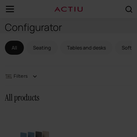
Configurator
Filters
Seating
All
Seating
Tables and desks
Soft S
Tables and desks
Filters
Soft Seating & Lounge
All products
Booths
Partitions and screens