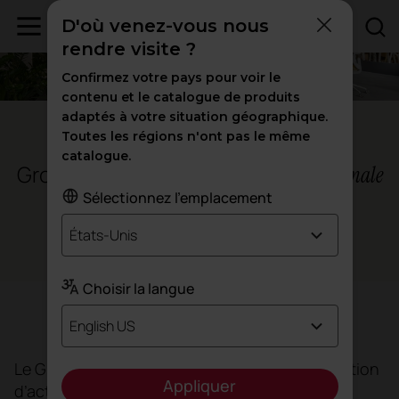
D'où venez-vous nous
rendre visite ?
Confirmez votre pays pour voir le
contenu et le catalogue de produits
adaptés à votre situation géographique.
Barcelone - Espagne
Toutes les régions n'ont pas le même
catalogue.
Groupe Guijarrón, une
efficacité maximale
dans l'espace de travail
Sélectionnez l'emplacement
États-Unis
Espaces de travail
Choisir la langue
Objectif
English US
Le Groupe Guijarrón, spécialisé dans l’exploitation
Appliquer
d’activités de restauration, la promotion