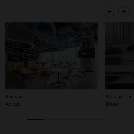
Bureaux ·
Bureaux · Carl
Adidas
Druni
1
2
3
4
5