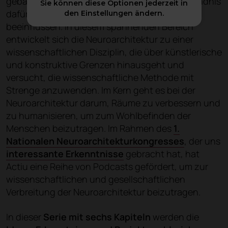
gebaut, sondern auch mit einem tiefen Verständnis
Sie können diese Optionen jederzeit in
dafür gestaltet werden, wie sie den Menschen
den Einstellungen ändern.
beeinflussen. In diesem spannenden Bereich
entwickelt sich die Neuroarchitektur zu einer
wissenschaftlichen Disziplin, die über künstlerische
und konstruktive Grenzen hinausgeht und
versucht, die wissenschaftliche Methode mit
Strenge anzuwenden. Im Kern geht es bei der
Neuroarchitektur darum, Räume zu verbessern und
zu humanisieren, um zum Wohlbefinden der
Menschen beizutragen. Im Rahmen des
1.
Nationalen Neuroarchitekturkongresses
, der uns
interessante Erkenntnisse
gebracht hat, hat
Actiu eine Reihe von Podcasts gefördert, um zur
wissenschaftlichen und gesellschaftlichen
Verbreitung der Neuroarchitektur beizutragen.
In dieser
Serie mit sechs Kapiteln
werden die