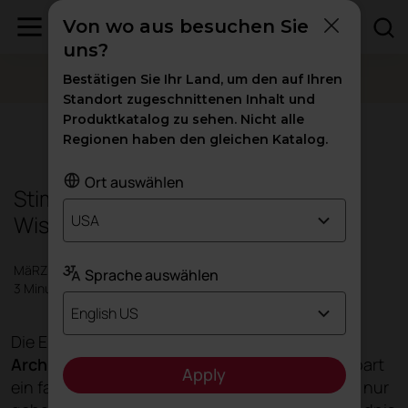
Von wo aus besuchen Sie
uns?
Bestätigen Sie Ihr Land, um den auf Ihren
Standort zugeschnittenen Inhalt und
Produktkatalog zu sehen. Nicht alle
Design
|
Inspiration
Regionen haben den gleichen Katalog.
Ort auswählen
Stimmen der Neuroarchitektur:
Wissenschaft und Design
USA
MäRZ 2024
Sprache auswählen
3 Minuten
English US
Die Erforschung der Schnittstelle zwischen
Architektur, Wissenschaft und Design
offenbart
Apply
ein faszinierendes Terrain, in dem Räume nicht nur