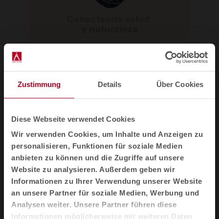
Kapitel 4 - Natürliches Licht zur Pflege des
Zustimmung
Details
Über Cookies
Menschen
Diese Webseite verwendet Cookies
Anhand wissenschaftlicher Methoden erörtern
die Doktoranden Ignacio Acosta und Samuel
Wir verwenden Cookies, um Inhalte und Anzeigen zu
Domínguez von der Gruppe Architektur,
personalisieren, Funktionen für soziale Medien
Kulturerbe und Nachhaltigkeit: Akustik,
anbieten zu können und die Zugriffe auf unsere
Beleuchtung, Optik und Energie der Universität
Website zu analysieren. Außerdem geben wir
Informationen zu Ihrer Verwendung unserer Website
Sevilla die Bedeutung des Lichts für Gesundheit
an unsere Partner für soziale Medien, Werbung und
und Wohlbefinden. -
25 min 58 s
Analysen weiter. Unsere Partner führen diese
Informationen möglicherweise mit weiteren Daten