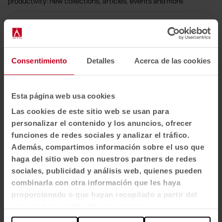
productivity: new collections, articles, events and more.
Email newsletter
Subscribe
Consentimiento
Detalles
Acerca de las cookies
I have read and accept the
Privacy Policy
Esta página web usa cookies
EN-US
Las cookies de este sitio web se usan para
personalizar el contenido y los anuncios, ofrecer
funciones de redes sociales y analizar el tráfico.
Además, compartimos información sobre el uso que
Products
haga del sitio web con nuestros partners de redes
Seating
sociales, publicidad y análisis web, quienes pueden
Tables and desks
combinarla con otra información que les haya
proporcionado o que hayan recopilado a partir del
Soft Seating & Lounge
uso que haya hecho de sus servicios.
Booths