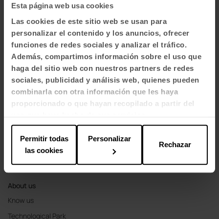
Esta página web usa cookies
Soft Seating & Lounge
Las cookies de este sitio web se usan para
Booths
personalizar el contenido y los anuncios, ofrecer
funciones de redes sociales y analizar el tráfico.
Partitions and screens
Además, compartimos información sobre el uso que
haga del sitio web con nuestros partners de redes
Sectors
sociales, publicidad y análisis web, quienes pueden
Offices
combinarla con otra información que les haya
Health
proporcionado o que hayan recopilado a partir del
uso que haya hecho de sus servicios.
Education
Hospitality
Permitir todas
Personalizar
Rechazar
Cool Working
las cookies
Materials and finishes
About us
Know us
Technological Park