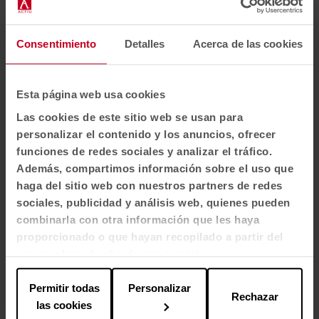
I have read and accept the
Privacy Policy
Consentimiento
Detalles
Acerca de las cookies
EN-US
Esta página web usa cookies
Las cookies de este sitio web se usan para
Products
personalizar el contenido y los anuncios, ofrecer
Seating
funciones de redes sociales y analizar el tráfico.
Además, compartimos información sobre el uso que
Tables and desks
haga del sitio web con nuestros partners de redes
Soft Seating & Lounge
sociales, publicidad y análisis web, quienes pueden
Booths
combinarla con otra información que les haya
proporcionado o que hayan recopilado a partir del
Partitions and screens
uso que haya hecho de sus servicios.
Sectors
Permitir todas
Personalizar
Offices
Rechazar
las cookies
Health