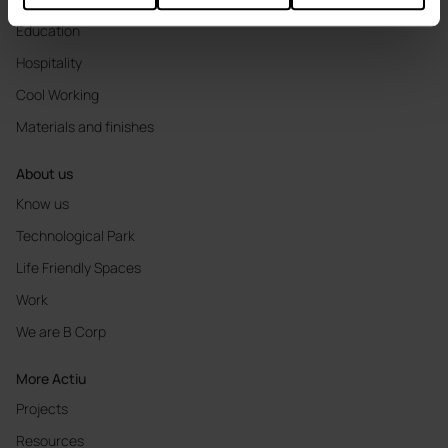
Education
Hospitality
Cool Working
Materials and finishes
About us
Know us
Technological Park
Life Friendly Spaces
Work
We are B Corp
More Actiu
Projects
Resources